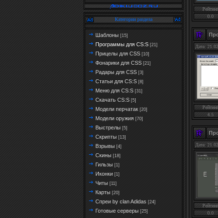
Рейтин
0.0
Категории раздела
Про
Шаблоны
[15]
Программы для CS:S
[21]
Дата: 21.0
Прицелы для CSS
[10]
Фонарики для CSS
[21]
Радары для CSS
[3]
Статьи для CS:S
[8]
Меню для CS:S
[31]
Скачать CS:S
[5]
Рейтин
Модели перчатак
[20]
4.5
Модели оружия
[70]
Выстрелы
[5]
Про
Скрипты
[13]
Дата: 21.0
Взрывы
[4]
Скины
[18]
Гильзы
[1]
Иконки
[1]
Читы
[11]
Карты
[20]
Спреи by clan Adidas
[24]
Рейтин
Готовые серверы
[25]
0.0