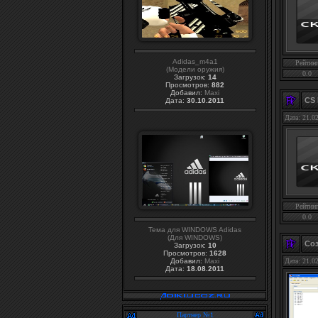
Adidas_m4a1
Рейтин
(Модели оружия)
0.0
Загрузок:
14
Просмотров:
882
Добавил:
Maxi
CS 
Дата:
30.10.2011
Дата: 21.0
Рейтин
0.0
Тема для WINDOWS Adidas
(Для WINDOWS)
Со
Загрузок:
10
Просмотров:
1628
Добавил:
Maxi
Дата: 21.0
Дата:
18.08.2011
Партнер №1