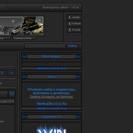
Конструктор сайтов
—
uCoz
аму
Баннерообмен
Мини профиль
3
»
Набор
м
Объявлен набор в модераторы,
файловики и дизайнеры.
Заявки подавать на форуме.
ы для CS:S
WwW.aDiki.Ucoz.Ru
Статистика CW
иже