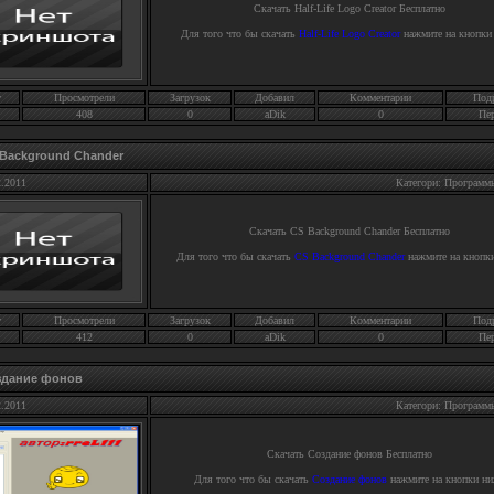
Скачать
Half-Life Logo Creator
Бесплатно
Для того что бы скачать
Half-Life Logo Creator
нажмите на кнопки
г
Просмотрели
Загрузок
Добавил
Комментарии
Под
408
0
aDik
0
Пе
Background Chander
2.2011
Категори: Программ
Скачать
CS Background Chander
Бесплатно
Для того что бы скачать
CS Background Chander
нажмите на кнопк
г
Просмотрели
Загрузок
Добавил
Комментарии
Под
412
0
aDik
0
Пе
здание фонов
2.2011
Категори: Программ
Скачать
Создание фонов
Бесплатно
Для того что бы скачать
Создание фонов
нажмите на кнопки н