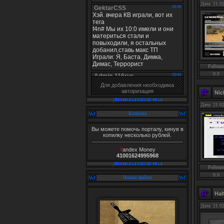
Дата: 21.0
Рейтин
0.0
Для добавления необходима
авторизация
Ni
Дата: 21.0
Копилка
Вы можете помочь порталу, кинув в
копилку несколько рублей.
Y
andex Money
41001624995968
Рейтин
0.0
Новые файлы
Hal
Дата: 21.0