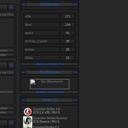
Топ файловиков
ы для CS:S
aDik
171
Maxi
134
space
41
XuTrblu_CykoO
39
toshan
29
робнее
рейти
Hikita
15
Мы [В]Контакте
ы для CS:S
нопки ниже
Скачать CS
робнее
Counter Strike 1.6
(CS:1.6 v35 / RU /)
рейти
Counter-Strike:Source
(CS:Source / RU /)
CounterStrike:CZ