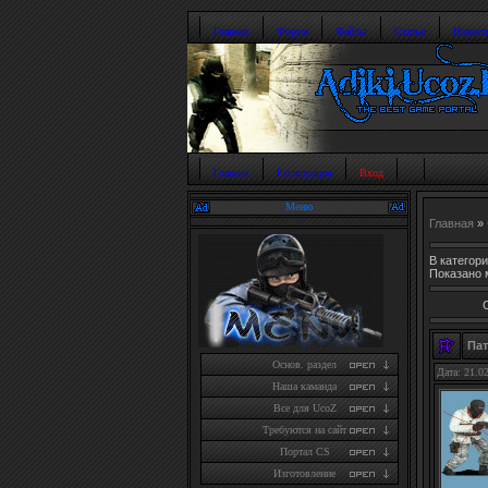
Главная
Форум
Файлы
Статьи
Новост
Главная
Регистрация
Вход
Меню
Главная
»
В категор
Показано 
Пат
Основ. раздел
Дата: 21.0
Наша каманда
Все для UcoZ
Требуются на сайт
Портал CS
Изготовление