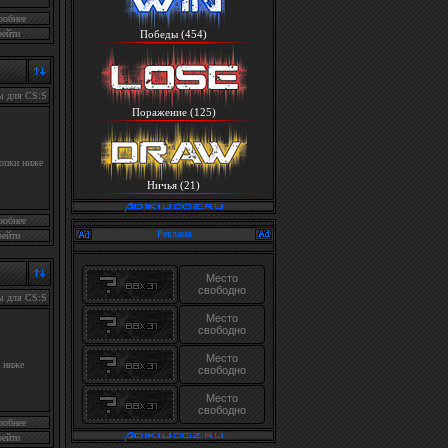
робнее
рейти
Победы (454)
ы для CS:S
Поражение (125)
опки ниже
Ничья (21)
робнее
Реклама
рейти
Место
свободно
ы для CS:S
Место
свободно
Место
 ниже
свободно
Место
свободно
робнее
рейти