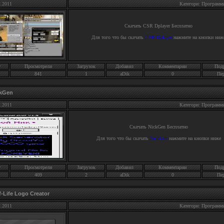
2.2011
Категори: Программ
Скачать
CSR Dplayer
Бесплатно
Для того что бы скачать
CSR Dplayer
нажмите на кнопки ниж
г
Просмотрели
Загрузок
Добавил
Комментарии
Под
841
1
aDik
0
Пе
ckGen
2.2011
Категори: Программ
Скачать
NickGen
Бесплатно
Для того что бы скачать
NickGen
нажмите на кнопки ниже
г
Просмотрели
Загрузок
Добавил
Комментарии
Под
409
2
aDik
0
Пе
f-Life Logo Creator
2.2011
Категори: Программ