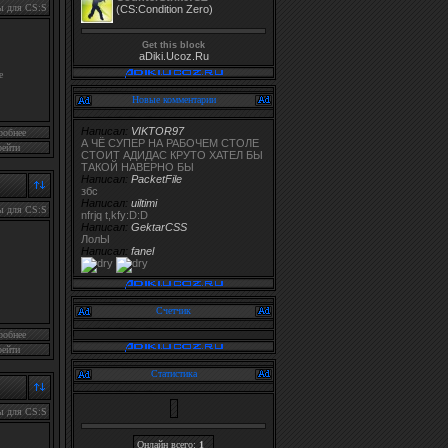
ы для CS:S
(CS:Condition Zero)
Get this block
aDiki.Ucoz.Ru
е
Новые комментарии
Написал:
VIKTOR97
робнее
А ЧЁ СУПЕР НА РАБОЧЕМ СТОЛЕ
рейти
СТОИТ АДИДАС КРУТО ХАТЕЛ БЫ
ТАКОЙ НАВЕРНО БЫ
Написал:
PacketFile
збс
Написал:
uiltimi
ы для CS:S
nfrjq t,kfy:D:D
Написал:
GektarCSS
ЛолЫ
Написал:
fanel
Счетчик
робнее
рейти
Статистика
ы для CS:S
Онлайн всего:
1