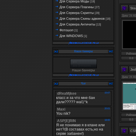
Для Сервера Моды
[19]
Для Сервера Плагины
[27]
St
Для Сервера Скрипты
[29]
Дата: 21.0
Для Сервера Скины админов
[16]
Для Сервера Античиты
[13]
Фотошоп
[1]
Для WINDOWS
[1]
Наши баннеры
Рейтин
0.0
Jed
Наши баннеры
Дата: 21.0
Чат
Рейтин
0.0
CSR