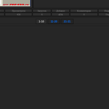
г
Просмотрели
Загрузок
Добавил
Комментарии
Под
458
6
aDik
0
Пе
1-10
11-20
21-21