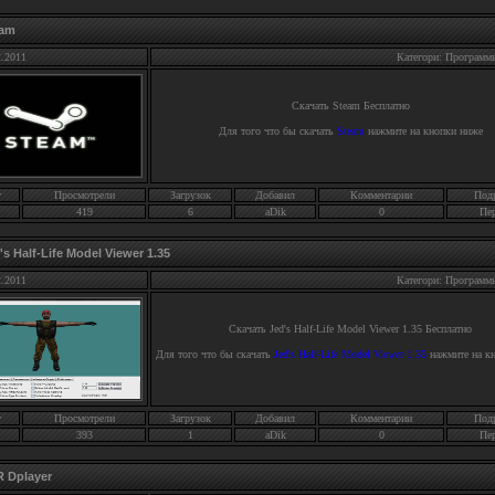
eam
2.2011
Категори: Программ
Скачать
Steam
Бесплатно
Для того что бы скачать
Steam
нажмите на кнопки ниже
г
Просмотрели
Загрузок
Добавил
Комментарии
Под
419
6
aDik
0
Пе
's Half-Life Model Viewer 1.35
2.2011
Категори: Программ
Скачать
Jed's Half-Life Model Viewer 1.35
Бесплатно
Для того что бы скачать
Jed's Half-Life Model Viewer 1.35
нажмите на к
г
Просмотрели
Загрузок
Добавил
Комментарии
Под
393
1
aDik
0
Пе
 Dplayer