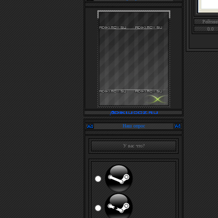
Рейтин
0.0
Наш опрос
У вас что?