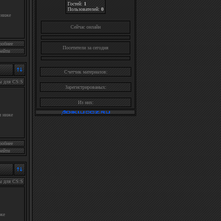
Гостей:
1
Пользователей:
0
 ниже
Cейчас онлайн
робнее
Посетители за сегодня
рейти
Счетчик материалов:
ы для CS:S
Зарегистрированых:
Из них:
и ниже
робнее
рейти
ы для CS:S
иже