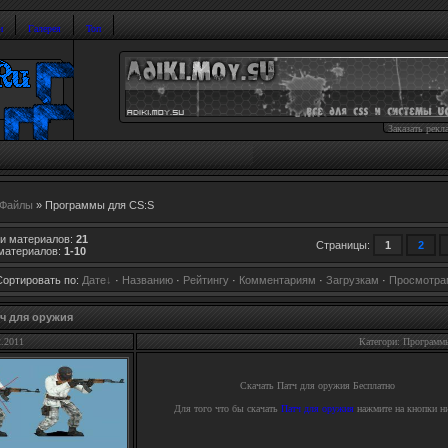
и
Галерея
Топ
Заказать рекл
Файлы
» Программы для CS:S
ии материалов
:
21
Страницы
:
1
2
материалов
:
1-10
Сортировать по
:
Дате
·
Названию
·
Рейтингу
·
Комментариям
·
Загрузкам
·
Просмотра
ч для оружия
2.2011
Категори: Программ
Скачать
Патч для оружия
Бесплатно
Для того что бы скачать
Патч для оружия
нажмите на кнопки н