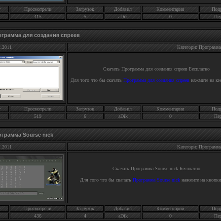
г
Просмотрели
Загрузок
Добавил
Комментарии
Под
415
5
aDik
0
Пе
грамма для создания спреев
2.2011
Категори: Программ
Скачать
Программа для создания спреев
Бесплатно
Для того что бы скачать
Программа для создания спреев
нажмите на кн
г
Просмотрели
Загрузок
Добавил
Комментарии
Под
519
6
aDik
0
Пе
грамма Sourse nick
2.2011
Категори: Программ
Скачать
Программа Sourse nick
Бесплатно
Для того что бы скачать
Программа Sourse nick
нажмите на кнопки
г
Просмотрели
Загрузок
Добавил
Комментарии
Под
436
4
aDik
0
Пе