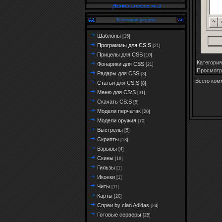
Категории раздела
Шаблоны
[15]
Программы для CS:S
[21]
Прицелы для CSS
[10]
Категория
Фонарики для CSS
[21]
Просмотр
Радары для CSS
[3]
Всего ком
Статьи для CS:S
[8]
Меню для CS:S
[31]
Скачать CS:S
[5]
Модели перчатак
[20]
Модели оружия
[70]
Выстрелы
[5]
Скрипты
[13]
Взрывы
[4]
Скины
[18]
Гильзы
[1]
Иконки
[1]
Читы
[11]
Карты
[20]
Спреи by clan Adidas
[24]
Готовые серверы
[25]