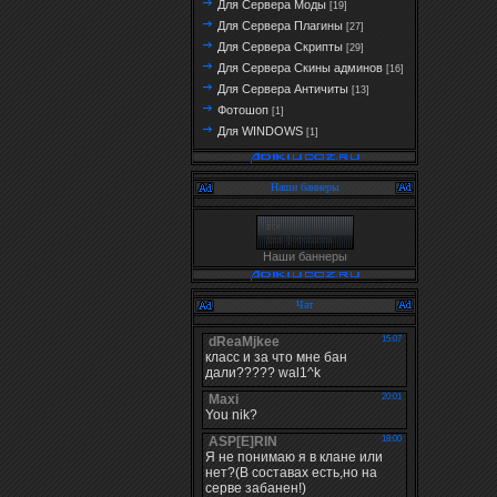
Для Сервера Моды
[19]
Для Сервера Плагины
[27]
Для Сервера Скрипты
[29]
Для Сервера Скины админов
[16]
Для Сервера Античиты
[13]
Фотошоп
[1]
Для WINDOWS
[1]
Наши баннеры
Наши баннеры
Чат