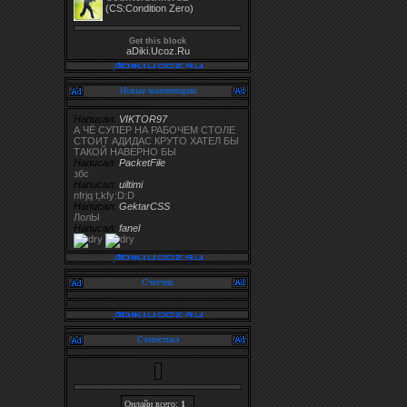
(CS:Condition Zero)
Get this block
aDiki.Ucoz.Ru
Новые комментарии
Написал:
VIKTOR97
А ЧЁ СУПЕР НА РАБОЧЕМ СТОЛЕ
СТОИТ АДИДАС КРУТО ХАТЕЛ БЫ
ТАКОЙ НАВЕРНО БЫ
Написал:
PacketFile
збс
Написал:
uiltimi
nfrjq t,kfy:D:D
Написал:
GektarCSS
ЛолЫ
Написал:
fanel
Счетчик
Статистика
Онлайн всего:
1