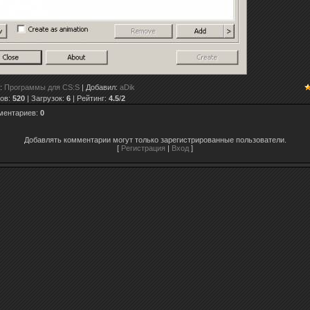
:
Программы для CS:S
|
Добавил
:
aDik
ов
:
520
|
Загрузок
:
6
|
Рейтинг
:
4.5
/
2
ментариев
:
0
Добавлять комментарии могут только зарегистрированные пользователи.
[
Регистрация
|
Вход
]