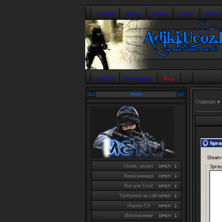
Главная
Форум
Файлы
Статьи
Новост
Главная
Регистрация
Вход
Меню
Главная
»
Основ. раздел
Наша каманда
Все для UcoZ
Требуются на сайт
Портал CS
Изготовление