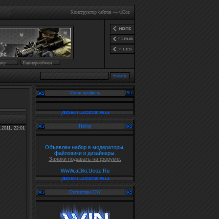
Конструктор сайтов
—
uCoz
аму
Баннерообмен
Мини профиль
Набор
.2011, 22:01
Объявлен набор в модераторы,
файловики и дизайнеры.
Заявки подавать на форуме.
WwW.aDiki.Ucoz.Ru
Статистика CW