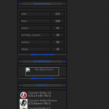
Топ файловиков
aDik
171
Maxi
134
space
41
XuTrblu_CykoO
39
toshan
29
Hikita
15
Мы [В]Контакте
Скачать CS
Counter Strike 1.6
(CS:1.6 v35 / RU /)
Counter-Strike:Source
(CS:Source / RU /)
CounterStrike:CZ