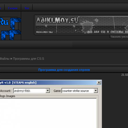
и
Галерея
Топ
Заказать рекл
Файлы
»
Программы для CS:S
Программа для создания спреев
21.02