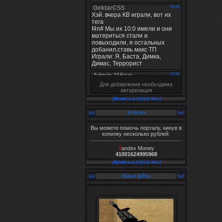
Для добавления необходима
авторизация
Копилка
Вы можете помочь порталу, кинув в
копилку несколько рублей.
Y
andex Money
41001624995968
Новые файлы