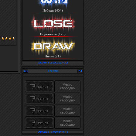
Победы (454)
Поражение (125)
Ничья (21)
Реклама
Место
свободно
Место
свободно
Место
свободно
Место
свободно