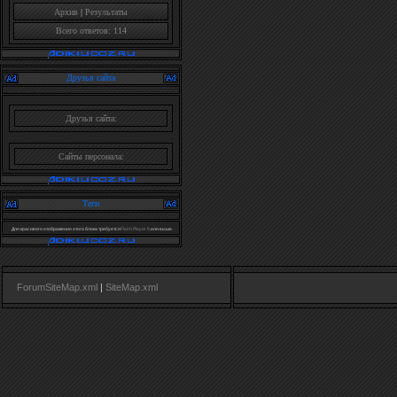
Архив
|
Результаты
Всего ответов: 114
Друзья сайта
Друзья сайта:
Сайты персонала:
Теги
Для красивого отображения этого блока требуется
Flash Player 9
или выше.
ForumSiteMap.xml
|
SiteMap.xml