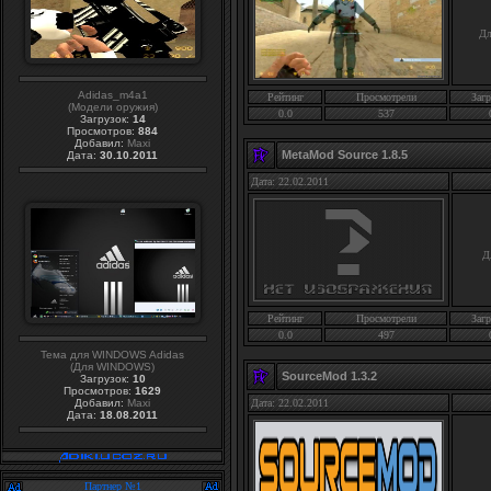
Дл
Adidas_m4a1
Рейтинг
Просмотрели
Загр
(Модели оружия)
0.0
537
Загрузок:
14
Просмотров:
884
Добавил:
Maxi
MetaMod Source 1.8.5
Дата:
30.10.2011
Дата: 22.02.2011
Д
Рейтинг
Просмотрели
Загр
0.0
497
Тема для WINDOWS Adidas
(Для WINDOWS)
SourceMod 1.3.2
Загрузок:
10
Просмотров:
1629
Добавил:
Maxi
Дата: 22.02.2011
Дата:
18.08.2011
Партнер №1