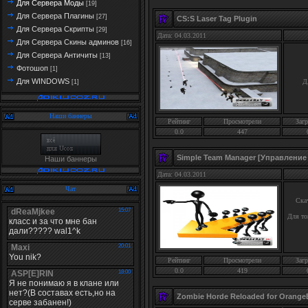
Для Сервера Моды
[19]
Для Сервера Плагины
[27]
CS:S Laser Tag Plugin
Для Сервера Скрипты
[29]
Дата: 04.03.2011
Для Сервера Скины админов
[16]
Для Сервера Античиты
[13]
Фотошоп
[1]
Для WINDOWS
Д
[1]
Наши баннеры
Рейтинг
Просмотрели
Загр
0.0
447
Simple Team Manager [Управление
Наши баннеры
Дата: 04.03.2011
Чат
Ска
Для то
Рейтинг
Просмотрели
Загр
0.0
419
Zombie Horde Reloaded for Orang