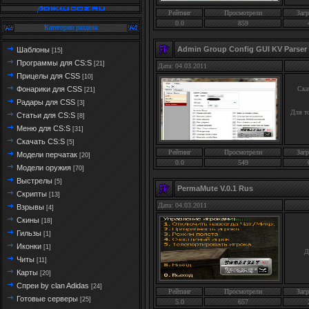
Рейтинг
Просмотрели
Загр
0.0
859
Категории раздела
Admin Group Config GUI KV Parse
Шаблоны
[15]
Программы для CS:S
[21]
Дата: 04.03.2011
Прицелы для CSS
[10]
Фонарики для CSS
Ска
[21]
Радары для CSS
[3]
Для т
Статьи для CS:S
[8]
Меню для CS:S
[31]
Скачать CS:S
[5]
Рейтинг
Просмотрели
Загр
Модели перчатак
[20]
0.0
549
Модели оружия
[70]
Выстрелы
[5]
PermaMute V.0.1 Rus
Скрипты
[13]
Дата: 04.03.2011
Взрывы
[4]
Скины
[18]
Гильзы
[1]
Иконки
[1]
Д
Читы
[11]
Карты
[20]
Спреи by clan Adidas
[24]
Рейтинг
Просмотрели
Загр
Готовые серверы
[25]
5.0
657