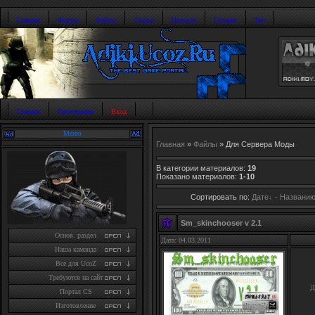
Главная
Форум
Файлы
Статьи
Новости
Галерея
Топ
Главная
Регистрация
Вход
Меню
Главная
»
Файлы
» Для Сервера Моды
В категории материалов
:
19
Показано материалов
:
1-10
Сортировать по
:
Дате
·
Названи
Sm_skinchooser v 2.1
Основ. раздел
Дата: 04.03.2011
Наша каманда
Все для UcoZ
Требуются на сайт
Д
Портал CS
Изготовление