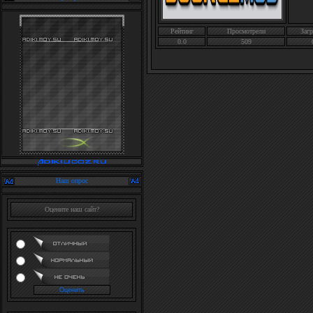
Рейтинг
Просмотрели
Загр
0.0
509
Наш опрос
Оцените наш сайт?