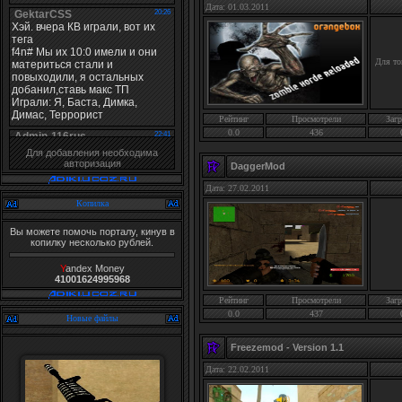
Дата: 01.03.2011
Для то
Рейтинг
Просмотрели
Загр
0.0
436
Для добавления необходима
авторизация
DaggerMod
Дата: 27.02.2011
Копилка
Вы можете помочь порталу, кинув в
копилку несколько рублей.
Y
andex Money
41001624995968
Рейтинг
Просмотрели
Загр
0.0
437
Новые файлы
Freezemod - Version 1.1
Дата: 22.02.2011