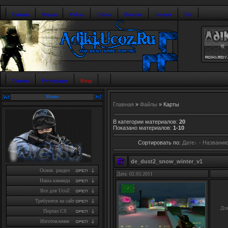
Главная
Форум
Файлы
Статьи
Новости
Галерея
Топ
Главная
Регистрация
Вход
Меню
Главная
»
Файлы
» Карты
В категории материалов
:
20
Показано материалов
:
1-10
Сортировать по
:
Дате
·
Названи
de_dust2_snow_winter_v1
Основ. раздел
Дата: 02.03.2011
Наша каманда
Все для UcoZ
Требуются на сайт
Для
Портал CS
Изготовление