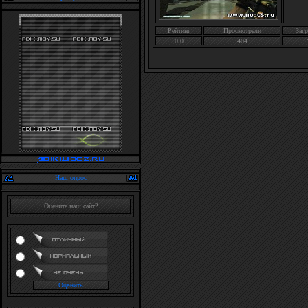
Рейтинг
Просмотрели
Загр
0.0
404
Наш опрос
Оцените наш сайт?