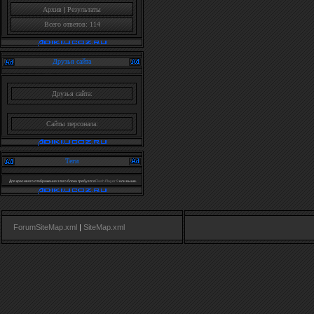
Архив
|
Результаты
Всего ответов: 114
Друзья сайта
Друзья сайта:
Сайты персонала:
Теги
Для красивого отображения этого блока требуется
Flash Player 9
или выше.
ForumSiteMap.xml
|
SiteMap.xml