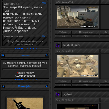
Дата: 22.02.2011
Рейтинг
Просмотрели
Загр
0.0
406
Для добавления необходима
авторизация
de_dust_mini
Дата: 22.02.2011
Копилка
Вы можете помочь порталу, кинув в
копилку несколько рублей.
Y
andex Money
41001624995968
Рейтинг
Просмотрели
Загр
0.0
499
Новые файлы
fy_dust
Дата: 22.02.2011