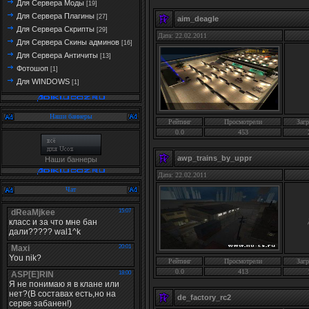
Для Сервера Моды
[19]
Для Сервера Плагины
[27]
aim_deagle
Для Сервера Скрипты
[29]
Дата: 22.02.2011
Для Сервера Скины админов
[16]
Для Сервера Античиты
[13]
Фотошоп
[1]
Для WINDOWS
[1]
Наши баннеры
Рейтинг
Просмотрели
Загр
0.0
453
awp_trains_by_uppr
Наши баннеры
Дата: 22.02.2011
Чат
Рейтинг
Просмотрели
Загр
0.0
413
de_factory_rc2