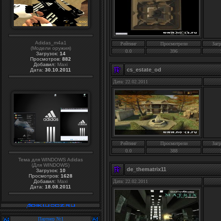
Adidas_m4a1
Рейтинг
Просмотрели
Загр
(Модели оружия)
0.0
396
Загрузок:
14
Просмотров:
882
Добавил:
Maxi
cs_estate_od
Дата:
30.10.2011
Дата: 22.02.2011
Рейтинг
Просмотрели
Загр
0.0
388
Тема для WINDOWS Adidas
(Для WINDOWS)
de_thematrix11
Загрузок:
10
Просмотров:
1628
Добавил:
Maxi
Дата: 22.02.2011
Дата:
18.08.2011
Партнер №1