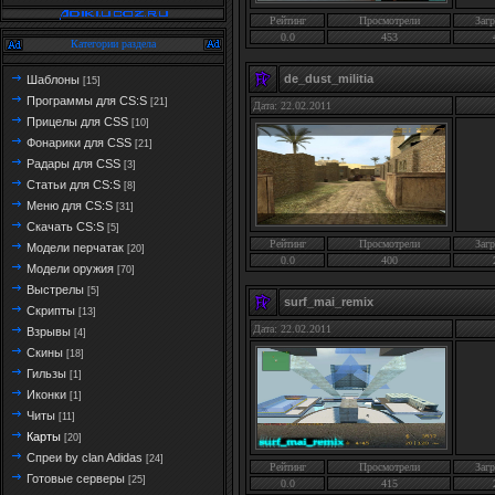
Рейтинг
Просмотрели
Загр
0.0
453
Категории раздела
de_dust_militia
Шаблоны
[15]
Программы для CS:S
[21]
Дата: 22.02.2011
Прицелы для CSS
[10]
Фонарики для CSS
[21]
Радары для CSS
[3]
Статьи для CS:S
[8]
Меню для CS:S
[31]
Скачать CS:S
[5]
Рейтинг
Просмотрели
Загр
Модели перчатак
[20]
0.0
400
Модели оружия
[70]
Выстрелы
[5]
surf_mai_remix
Скрипты
[13]
Дата: 22.02.2011
Взрывы
[4]
Скины
[18]
Гильзы
[1]
Иконки
[1]
Читы
[11]
Карты
[20]
Спреи by clan Adidas
[24]
Рейтинг
Просмотрели
Загр
Готовые серверы
[25]
0.0
415