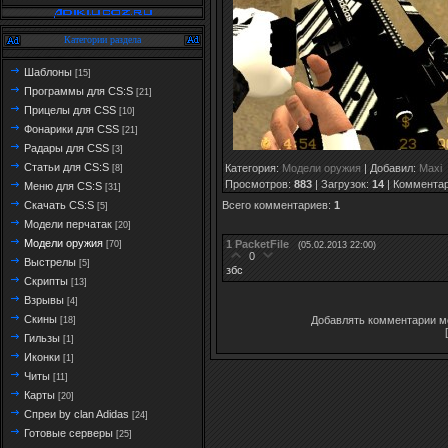
Категории раздела
Шаблоны
[15]
Программы для CS:S
[21]
Прицелы для CSS
[10]
Фонарики для CSS
[21]
Радары для CSS
[3]
Статьи для CS:S
Категория
:
Модели оружия
|
Добавил
:
Maxi
[8]
Просмотров
:
883
|
Загрузок
:
14
|
Коммента
Меню для CS:S
[31]
Всего комментариев
:
1
Скачать CS:S
[5]
Модели перчатак
[20]
Модели оружия
1
PacketFile
[70]
(05.02.2013 22:00)
0
Выстрелы
[5]
збс
Скрипты
[13]
Взрывы
[4]
Скины
Добавлять комментарии мо
[18]
Гильзы
[1]
Иконки
[1]
Читы
[11]
Карты
[20]
Спреи by clan Adidas
[24]
Готовые серверы
[25]