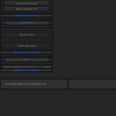
Архив
|
Результаты
Всего ответов: 114
Друзья сайта
Друзья сайта:
Сайты персонала:
Теги
Для красивого отображения этого блока требуется
Flash Player 9
или выше.
ForumSiteMap.xml
|
SiteMap.xml