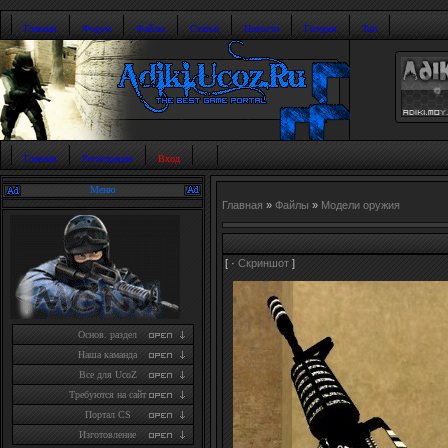
Главная
Форум
Файлы
Статьи
Новости
Галерея
Топ
Главная
Регистрация
Вход
Меню
Главная
»
Файлы
»
Модели оружия
[ ·
Скриншот
]
Основ. раздел
Наша каманда
Все для UcoZ
Требуются на сайт
Портал CS
Изготовление