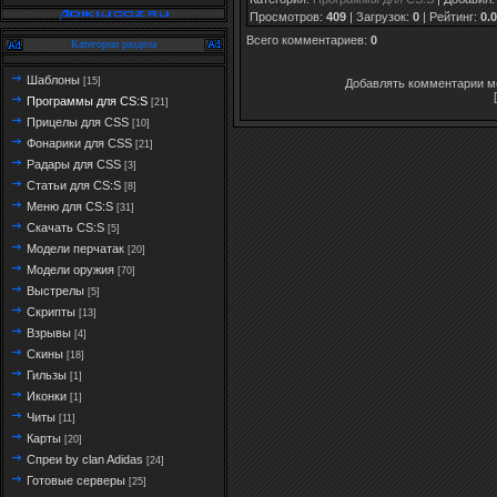
Просмотров
:
409
|
Загрузок
:
0
|
Рейтинг
:
0.0
Всего комментариев
:
0
Категории раздела
Шаблоны
[15]
Добавлять комментарии мо
Программы для CS:S
[21]
Прицелы для CSS
[10]
Фонарики для CSS
[21]
Радары для CSS
[3]
Статьи для CS:S
[8]
Меню для CS:S
[31]
Скачать CS:S
[5]
Модели перчатак
[20]
Модели оружия
[70]
Выстрелы
[5]
Скрипты
[13]
Взрывы
[4]
Скины
[18]
Гильзы
[1]
Иконки
[1]
Читы
[11]
Карты
[20]
Спреи by clan Adidas
[24]
Готовые серверы
[25]