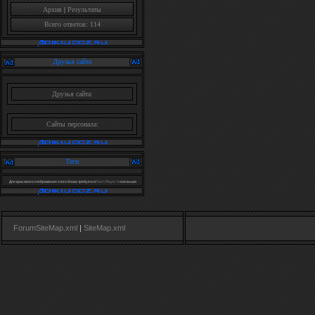
Архив
|
Результаты
Всего ответов: 114
Друзья сайта
Друзья сайта:
Сайты персонала:
Теги
Для красивого отображения этого блока требуется
Flash Player 9
или выше.
ForumSiteMap.xml
|
SiteMap.xml