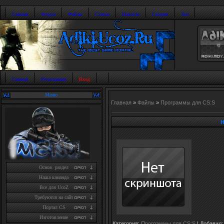
Главная
Форум
Файлы
Статьи
Новости
Галерея
Топ
Главная
Регистрация
Вход
Меню
Главная
»
Файлы
»
Программы для CS:S
H
Основ. раздел
Наша каманда
Все для UcoZ
Требуются на сайт
Портал CS
Изготовление
Категория
:
Программы для CS:S
|
Добавил