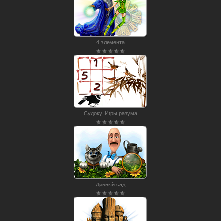
4 элемента
Судоку. Игры разума
Дивный сад