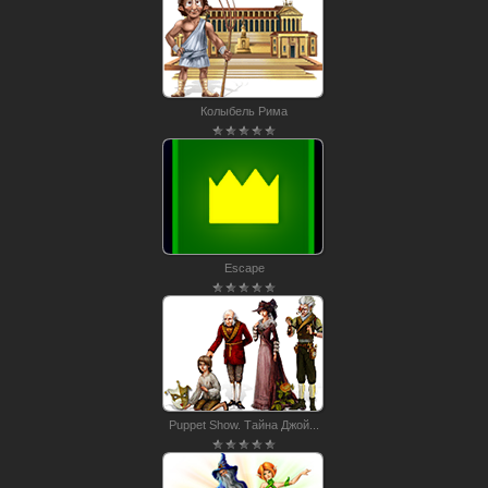
Колыбель Рима
Escape
Puppet Show. Тайна Джой...