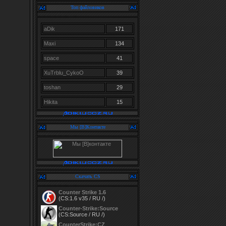
Топ файловиков
aDik
171
Maxi
134
space
41
XuTrblu_CykoO
39
toshan
29
Hikita
15
Мы [В]Контакте
Скачать CS
Counter Strike 1.6
(CS:1.6 v35 / RU /)
Counter-Strike:Source
(CS:Source / RU /)
CounterStrike:CZ