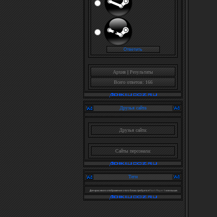
Архив
|
Результаты
Всего ответов: 166
Друзья сайта
Друзья сайта:
Сайты персонала:
Теги
Для красивого отображения этого блока требуется
Flash Player 9
или выше.