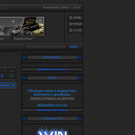
Конструктор сайтов
—
uCoz
аму
Баннерообмен
Мини профиль
...
7
8
»
Набор
Объявлен набор в модераторы,
файловики и дизайнеры.
Заявки подавать на форуме.
WwW.aDiki.Ucoz.Ru
Статистика CW