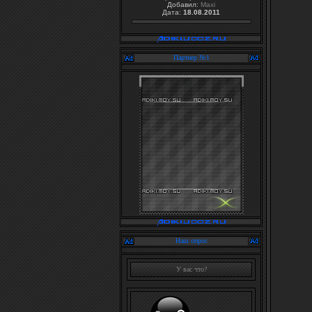
Добавил:
Maxi
Дата:
18.08.2011
Партнер №1
Наш опрос
У вас что?