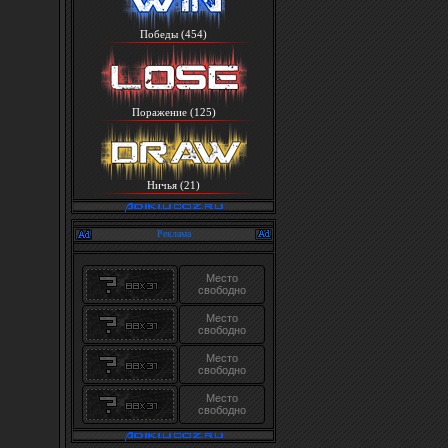
Победы (454)
Поражение (125)
Ничья (21)
Реклама
Место
свободно
Место
свободно
Место
свободно
Место
свободно