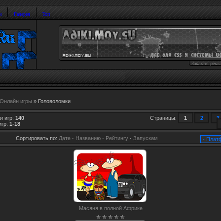
и
Галерея
Топ
Заказать рекл
Онлайн игры
» Головоломки
и игр
:
140
Страницы
:
1
2
3
игр
:
1-18
Сортировать по
:
Дате
·
Названию
·
Рейтингу
·
Запускам
Масяня в полной Африке