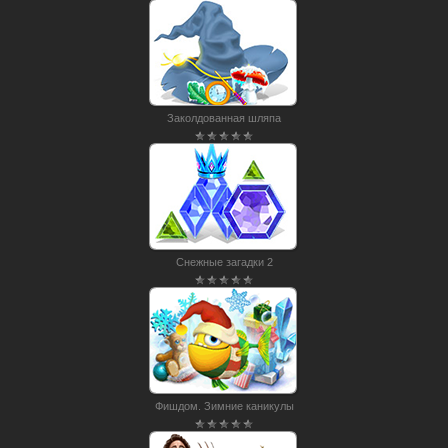
Заколдованная шляпа
Снежные загадки 2
Фишдом. Зимние каникулы