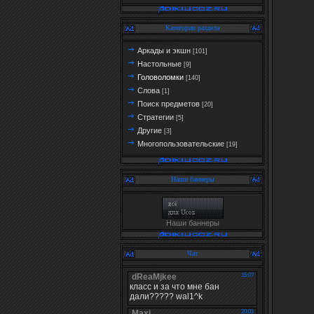
Категории раздела
Аркады и экшн
[101]
Настольные
[9]
Головоломки
[140]
Слова
[1]
Поиск предметов
[20]
Стратегии
[5]
Другие
[3]
Многопользовательские
[19]
Наши баннеры
Наши баннеры
Чат