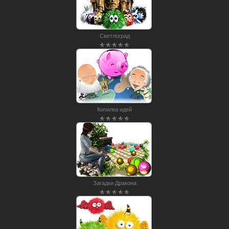
Светлоград
Копилка идей
Загадки Дракона