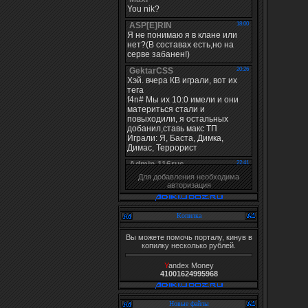
Для добавления необходима
авторизация
Копилка
Вы можете помочь порталу, кинув в
копилку несколько рублей.
Y
andex Money
41001624995968
Новые файлы