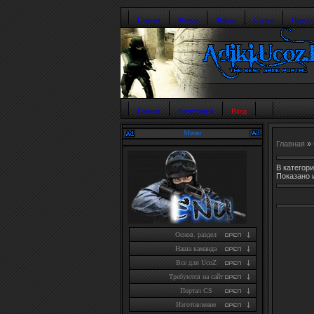
Главная
Форум
Файлы
Статьи
Новост
Главная
Регистрация
Вход
Меню
Главная
»
В категори
Показано 
Основ. раздел
Наша каманда
Все для UcoZ
Требуются на сайт
Портал CS
Изготовление