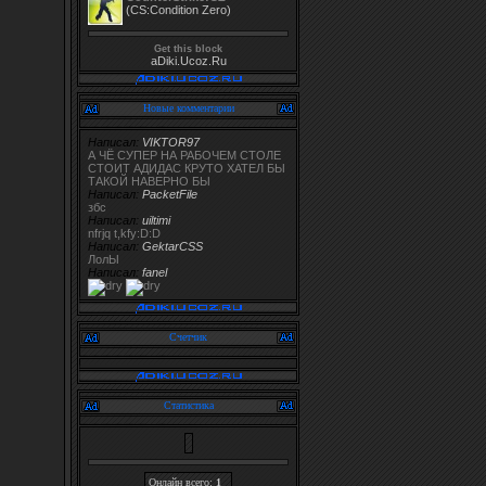
(CS:Condition Zero)
Get this block
aDiki.Ucoz.Ru
Новые комментарии
Написал:
VIKTOR97
А ЧЁ СУПЕР НА РАБОЧЕМ СТОЛЕ
СТОИТ АДИДАС КРУТО ХАТЕЛ БЫ
ТАКОЙ НАВЕРНО БЫ
Написал:
PacketFile
збс
Написал:
uiltimi
nfrjq t,kfy:D:D
Написал:
GektarCSS
ЛолЫ
Написал:
fanel
Счетчик
Статистика
Онлайн всего:
1