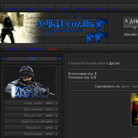
Главная
Форум
Файлы
Статьи
Новости
Галерея
Топ
Главная
Регистрация
Вход
Меню
Главная
»
Онлайн игры
» Другие
В категории игр
:
3
Показано игр
:
1-3
Сортировать по
:
Дате
·
На
Основ. раздел
Наша каманда
Все для UcoZ
Требуются на сайт
Портал CS
Изготовление