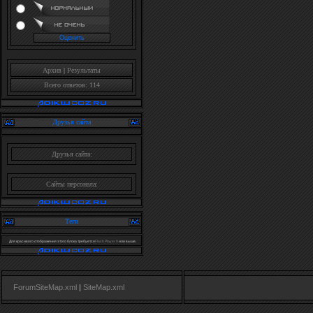
Архив
|
Результаты
Всего ответов: 114
Друзья сайта
Друзья сайта:
Сайты персонала:
Теги
Для красивого отображения этого блока требуется
Flash Player 9
или выше.
ForumSiteMap.xml
|
SiteMap.xml