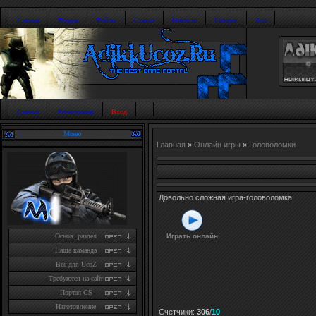
Главная
Форум
Файлы
Статьи
Новости
Галерея
Топ
Главная
Регистрация
Вход
Меню
Главная
»
Онлайн игры
»
Головоломки
Довольно сложная игра-головоломка!
Играть онлайн
Основ. раздел
Наша каманда
Все для UcoZ
Требуются на сайт
Портал CS
Изготовление
Счетчики
:
306
/
10