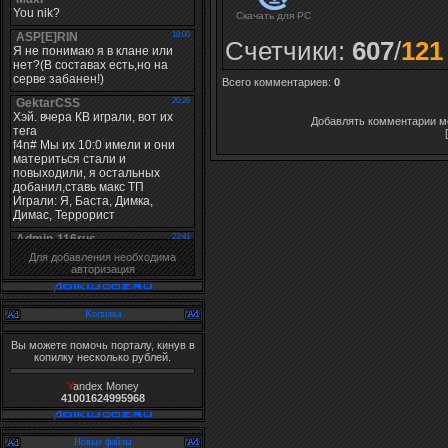
Скачать для
PC
Счетчики
:
607
/
121
Всего комментариев
:
0
Добавлять комментарии мо
Для добавления необходима
авторизация
Копилка
Вы можете помочь порталу, кинув в
копилку несколько рублей.
Y
andex Money
41001624995968
Новые файлы