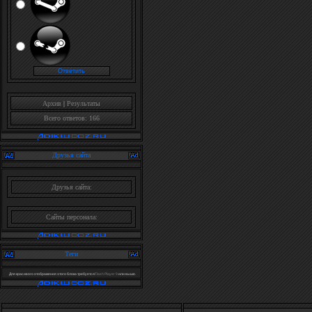
Архив
|
Результаты
Всего ответов: 166
Друзья сайта
Друзья сайта:
Сайты персонала:
Теги
Для красивого отображения этого блока требуется
Flash Player 9
или выше.