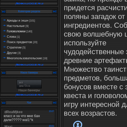
придется расчисти
Категории раздела
поляны загадок от
Аркады и экшн
[101]
ингредиентов. Соб
Настольные
[9]
Головоломки
свою волшебную 
[140]
Слова
[1]
используйте
Поиск предметов
[20]
Стратегии
[5]
чудодейственные 
Другие
[3]
древние артефакт
Многопользовательские
[19]
Множество таинс
Наши баннеры
предметов, больш
бонусов вместе с
Наши баннеры
квеста и головоло
игру интересной д
Чат
всех возрастов.