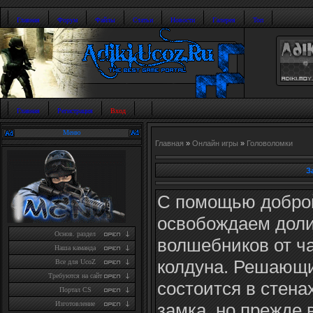
Главная
Форум
Файлы
Статьи
Новости
Галерея
Топ
Главная
Регистрация
Вход
Меню
Главная
»
Онлайн игры
»
Головоломки
З
С помощью добро
освобождаем дол
Основ. раздел
волшебников от ч
Наша каманда
колдуна. Решающ
Все для UcoZ
Требуются на сайт
состоится в стена
Портал CS
замка, но прежде 
Изготовление