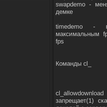
swapdemo - мен
демке
timedemo - п
максимальным f
fps
Команды cl_
cl_allowdown
запрещает(1) ск