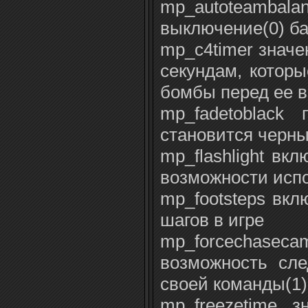
mp_autoteamba
выключение(0) ба
mp_c4timer значе
секундам, которы
бомбы перед ее 
mp_fadetoblack
становится черны
mp_flashlight вк
возможности исп
mp_footsteps вкл
шагов в игре
mp_forcechaseca
возможность сле
своей команды(1)
mp_freezetime з