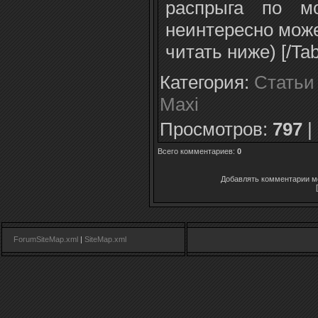
распрыга по мо
неинтересно може
читать ниже) [/Tab
Категория
:
Статьи
Maxi
Просмотров
:
797
|
Всего комментариев
:
0
Добавлять комментарии мо
ForumSiteMap.xml
|
SiteMap.xml