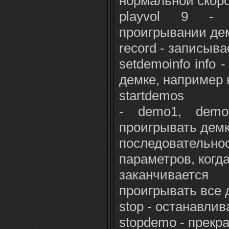
нормальной скор
playvol 9 - 
проигрывании де
record - записыва
setdemoinfo info
демке, например 
startdemos
- demo1, demo2
проигрывать демк
последовательнос
параметров, когд
заканчивается
проигрывать все 
stop - останавли
stopdemo - прекр