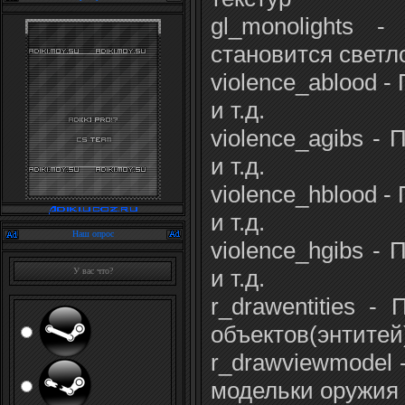
gl_monolights 
становится светл
violence_ablood -
и т.д.
violence_agibs -
и т.д.
violence_hblood -
и т.д.
Наш опрос
violence_hgibs -
и т.д.
У вас что?
r_drawentities -
объектов(энтитей)
r_drawviewmodel 
модельки оружия