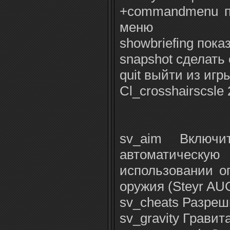
+commandmenu п
меню
showbriefing пока
snapshot сделать
quit выйти из игр
Cl_crosshairscsle
sv_aim Включи
автоматиче
использовании о
оружия (Steyr AUG
sv_cheats Разреш
sv_gravity Грави