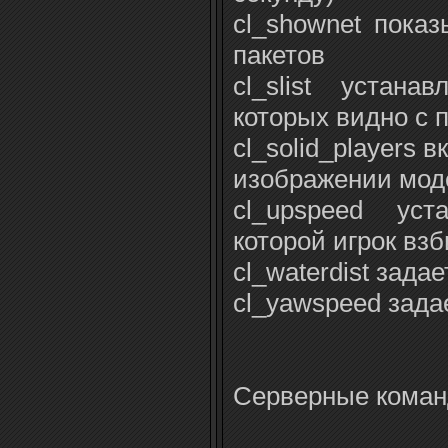
cl_shownet пока
пакетов
cl_slist устана
которых видно с 
cl_solid_players 
изображении мод
cl_upspeed уст
которой игрок вз
cl_waterdist зада
cl_yawspeed зада
Серверные кома