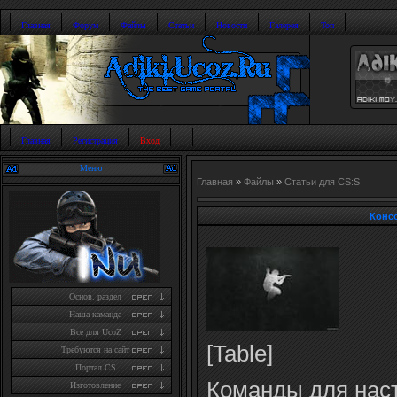
Главная
Форум
Файлы
Статьи
Новости
Галерея
Топ
Главная
Регистрация
Вход
Меню
Главная
»
Файлы
»
Статьи для CS:S
Конс
Основ. раздел
Наша каманда
Все для UcoZ
[Table]
Требуются на сайт
Портал CS
Команды для нас
Изготовление