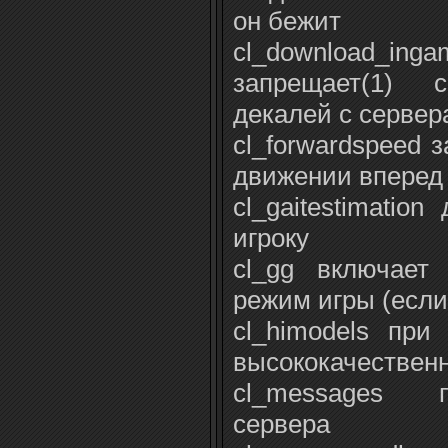
он бежит
cl_download_
запрещает(1) 
декалей с сервер
cl_forwardspeed 
движении вперед
cl_gaitestimatio
игроку
cl_gg включает
режим игры (если 
cl_himodels при
высококачествен
cl_messages 
сервера