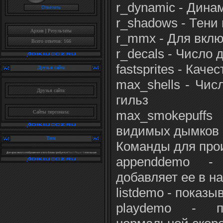
r_dynamic - Дина
r_shadows - Тени
Архив
|
Результаты
r_mmx - Для вкл
Всего ответов: 166
r_decals - Число 
fastsprites - Каче
Друзья сайта
max_shells - Чи
Друзья сайта:
гильз
max_smokepuffs
Сайты персонала:
видимых дымков 
Теги
Команды для прои
Для красивого отображения этого блока требуется
Flash Player 9
или выше.
appenddemo -
добавляет ее в н
listdemo - показ
playdemo - п