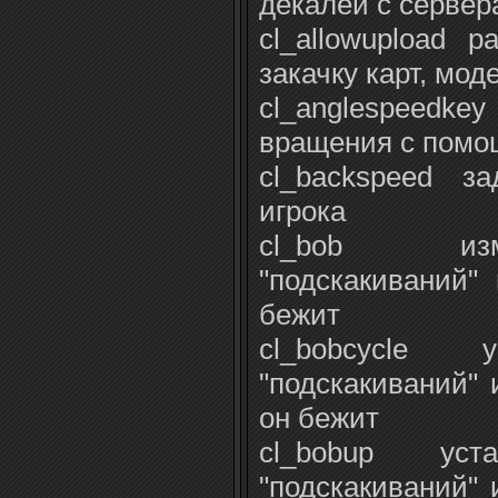
декалей с сервер
cl_allowupload р
закачку карт, мод
cl_anglespeedke
вращения с пом
cl_backspeed з
игрока
cl_bob изм
"подскакиваний" 
бежит
cl_bobcycle у
"подскакиваний" 
он бежит
cl_bobup уста
"подскакиваний" 