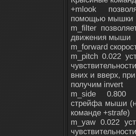
+mlook позвол
помощью мышки
m_filter позволя
движения мыши
m_forward скоро
m_pitch 0.022 у
чувствительно
вних и вверх, пр
получим invert
m_side 0.800 у
стрейфа мыши (н
команде +strafe)
m_yaw 0.022 ус
чувствительно