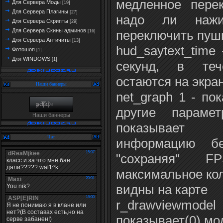
медленное пере
Для Сервера Моды
[19]
Для Сервера Плагины
[27]
надо ли нажи
Для Сервера Скрипты
[29]
Для Сервера Скины админов
переключить пуш
[16]
Для Сервера Античиты
[13]
hud_saytext_time
Фотошоп
[1]
Для WINDOWS
[1]
секунд, в теч
остаются на экра
Наши баннеры
net_graph 1 - по
другие параме
Наши баннеры
показывает
Чат
информацию б
"сохраняя" 
максимальное кол
видны на карте
r_drawviewmodel 
показывает(0) мо