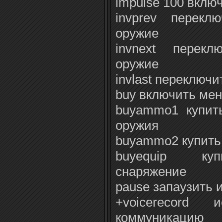
impulse 100 вклю
invprev перекл
оружие
invnext перек
оружие
invlast переключ
buy включить мен
buyammo1 купит
оружия
buyammo2 купить
buyequip куп
снаряжение
pause запаузить 
+voicerecord и
коммуникацию