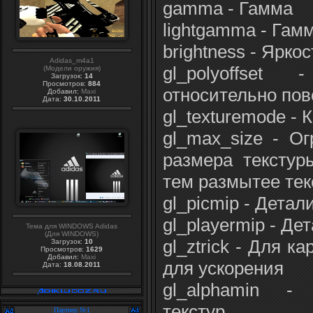
gamma - Гамма
lightgamma - Гам
brightness - Яркос
Adidas_m4a1
gl_polyoffse
(Модели оружия)
Загрузок:
14
Просмотров:
884
относительно пов
Добавил:
Maxi
Дата:
30.10.2011
gl_texturemode - 
gl_max_size - О
размера текстур
тем размытее те
gl_picmip - Детал
gl_playermip - Д
Тема для WINDOWS Adidas
(Для WINDOWS)
gl_ztrick - Для к
Загрузок:
10
Просмотров:
1629
Добавил:
Maxi
для ускорения
Дата:
18.08.2011
gl_alphamin -
текстур
Партнер №1