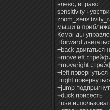
влево, вправо
sensitivity чувст
zoom_sensitivit
мыши в приближ
Команды управле
+forward двигать
+back двигаться 
+moveleft стрейф
+moveright стрей
+left повернуться
+right повернутьс
+jump подпрыгну
+duck присесть
+use использоват