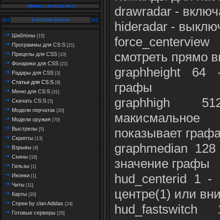
drawradar - вклю
Категории раздела
hideradar - выклю
Шаблоны
[15]
force_centervi
Программы для CS:S
[21]
смотреть прямо в
Прицелы для CSS
[10]
Фонарики для CSS
[21]
graphheight 64
Радары для CSS
[3]
Статьи для CS:S
[8]
графы
Меню для CS:S
[31]
graphhigh 5
Скачать CS:S
[5]
Модели перчатак
[20]
макисмальное
Модели оружия
[70]
Выстрелы
показывает граф
[5]
Скрипты
[13]
graphmedian 128
Взрывы
[4]
Скины
[18]
значение графы
Гильзы
[1]
hud_centerid 1 -
Иконки
[1]
Читы
[11]
центре(1) или вни
Карты
[20]
Спреи by clan Adidas
[24]
hud_fastswitc
Готовые серверы
[25]