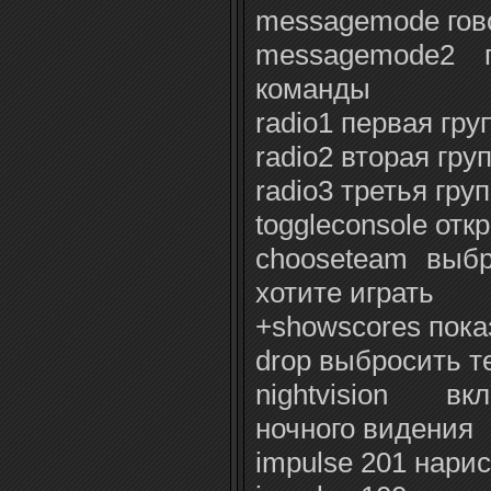
messagemode гов
messagemode2 г
команды
radio1 первая гр
radio2 вторая гр
radio3 третья гр
toggleconsole отк
chooseteam выбр
хотите играть
+showscores пока
drop выбросить т
nightvision вк
ночного видения
impulse 201 нарис