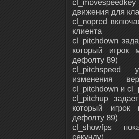
cl_movespeedkey
движения для кл
cl_nopred включа
клиента
cl_pitchdown зад
который игрок 
дефолту 89)
cl_pitchspeed 
изменения верт
cl_pitchdown и cl_
cl_pitchup зада
который игрок 
дефолту 89)
cl_showfps по
секунду)