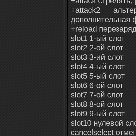
+attack стрелять,
+attack2 альт
дополнительная 
+reload перезаря
slot1 1-ый слот
slot2 2-ой слот
slot3 3-ий слот
slot4 4-ый слот
slot5 5-ый слот
slot6 6-ой слот
slot7 7-ой слот
slot8 8-ой слот
slot9 9-ый слот
slot10 нулевой сл
cancelselect отме