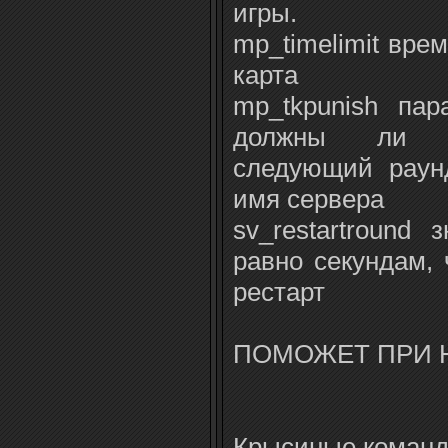
игры.
mp_timelimit вре
карта
mp_tkpunish пар
должны ли т
следующий раунд
имя сервера
sv_restartround 
равно секундам, 
рестарт
ПОМОЖЕТ ПРИ 
Крысиные коман