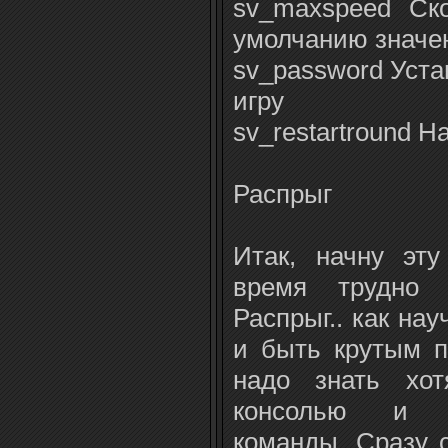
sv_maxspeed Cк
умолчанию значен
sv_password Уста
игру
sv_restartround Н
Распрыг
Итак, начну эт
время трудно 
Распрыг.. как нау
и быть крутым п
надо знать хот
консолью и н
команды. Сразу с