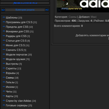
Категории раздела
Категория
:
Скины
|
Добавил
:
Maxi
Шаблоны
[15]
Просмотров
:
406
|
Загрузок
:
4
|
Рейтинг
:
0.0
Программы для CS:S
[21]
Всего комментариев
:
0
Прицелы для CSS
[10]
Фонарики для CSS
[21]
Добавлять комментарии мо
Радары для CSS
[3]
Статьи для CS:S
[8]
Меню для CS:S
[31]
Скачать CS:S
[5]
Модели перчатак
[20]
Модели оружия
[70]
Выстрелы
[5]
Скрипты
[13]
Взрывы
[4]
Скины
[18]
Гильзы
[1]
Иконки
[1]
Читы
[11]
Карты
[20]
Спреи by clan Adidas
[24]
Готовые серверы
[25]