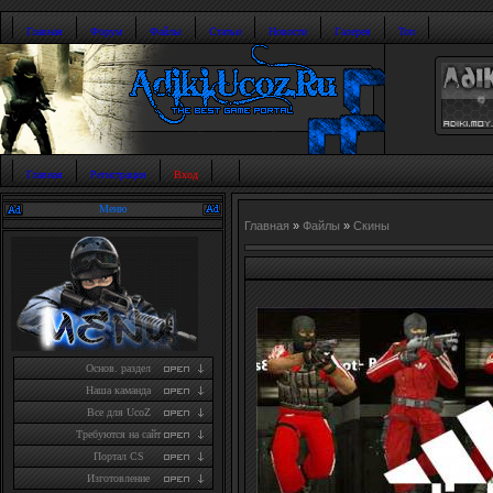
Главная
Форум
Файлы
Статьи
Новости
Галерея
Топ
Главная
Регистрация
Вход
Меню
Главная
»
Файлы
»
Скины
Основ. раздел
Наша каманда
Все для UcoZ
Требуются на сайт
Портал CS
Изготовление