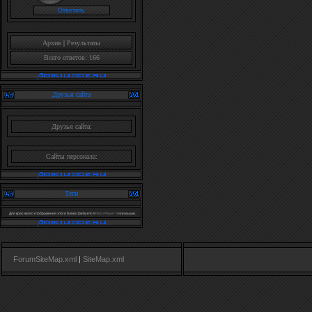
Архив
|
Результаты
Всего ответов: 166
Друзья сайта
Друзья сайта:
Сайты персонала:
Теги
Для красивого отображения этого блока требуется
Flash Player 9
или выше.
ForumSiteMap.xml
|
SiteMap.xml