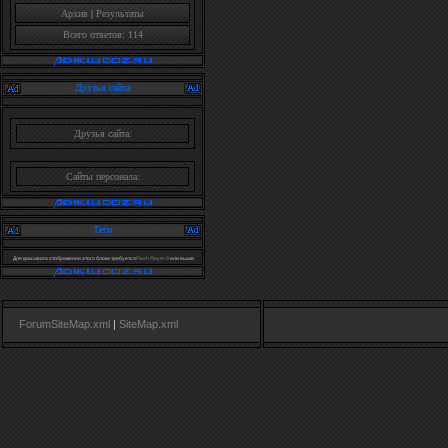
Архив
|
Результаты
Всего ответов: 114
Друзья сайта
Друзья сайта:
Сайты персонала:
Теги
Для красивого отображения этого блока требуется
Flash Player 9
или выше.
ForumSiteMap.xml
|
SiteMap.xml