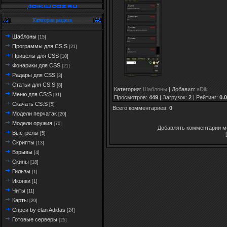
Категории раздела
Шаблоны
[15]
Программы для CS:S
[21]
Прицелы для CSS
[10]
Фонарики для CSS
[21]
Радары для CSS
[3]
Статьи для CS:S
[8]
Категория
:
Шаблоны
|
Добавил
:
aDik
Меню для CS:S
[31]
Просмотров
:
449
|
Загрузок
:
2
|
Рейтинг
:
0.0
Скачать CS:S
[5]
Всего комментариев
:
0
Модели перчатак
[20]
Модели оружия
[70]
Добавлять комментарии мо
Выстрелы
[5]
Скрипты
[13]
Взрывы
[4]
Скины
[18]
Гильзы
[1]
Иконки
[1]
Читы
[11]
Карты
[20]
Спреи by clan Adidas
[24]
Готовые серверы
[25]