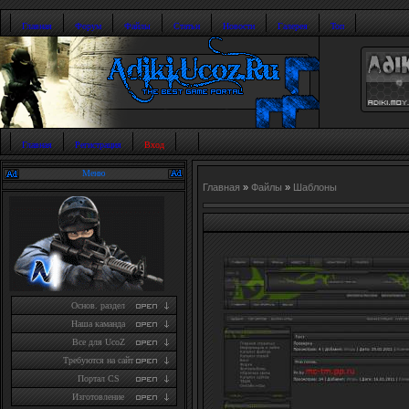
Главная
Форум
Файлы
Статьи
Новости
Галерея
Топ
Главная
Регистрация
Вход
Меню
Главная
»
Файлы
»
Шаблоны
Основ. раздел
Наша каманда
Все для UcoZ
Требуются на сайт
Портал CS
Изготовление