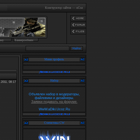
Конструктор сайтов
—
uCoz
аму
Баннерообмен
Мини профиль
Набор
.2011, 08:17
Объявлен набор в модераторы,
файловики и дизайнеры.
Заявки подавать на форуме.
WwW.aDiki.Ucoz.Ru
Статистика CW