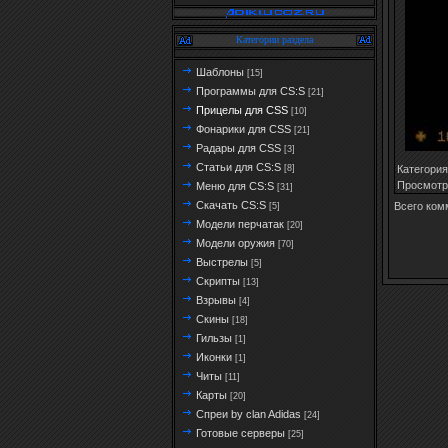
Категории раздела
Шаблоны
[15]
Программы для CS:S
[21]
Прицелы для CSS
[10]
Фонарики для CSS
[21]
Радары для CSS
[3]
Статьи для CS:S
Категория
[8]
Просмотр
Меню для CS:S
[31]
Скачать CS:S
Всего ком
[5]
Модели перчатак
[20]
Модели оружия
[70]
Выстрелы
[5]
Скрипты
[13]
Взрывы
[4]
Скины
[18]
Гильзы
[1]
Иконки
[1]
Читы
[11]
Карты
[20]
Спреи by clan Adidas
[24]
Готовые серверы
[25]