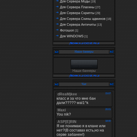
Для Сервера Моды
[19]
Для Сервера Плагины
[27]
Для Сервера Скрипты
[29]
Для Сервера Скины админов
[16]
Для Сервера Античиты
[13]
Фотошоп
[1]
Для WINDOWS
[1]
Наши баннеры
Наши баннеры
Чат