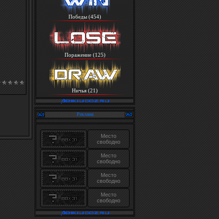
Победы (454)
Поражение (125)
Ничья (21)
Реклама
Место
свободно
Место
свободно
Место
свободно
Место
свободно