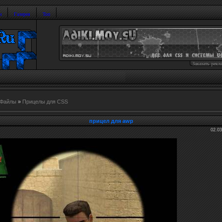
и
Галерея
Топ
Заказать рекл
Файлы
»
Прицелы для CSS
прицел для awp
02.03