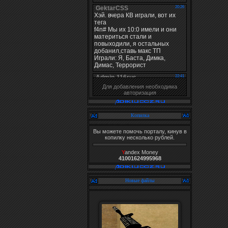
Для добавления необходима
авторизация
Копилка
Вы можете помочь порталу, кинув в
копилку несколько рублей.
Y
andex Money
41001624995968
Новые файлы