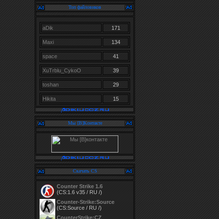
Топ файловиков
aDik
171
Maxi
134
space
41
XuTrblu_CykoO
39
toshan
29
Hikita
15
Мы [В]Контакте
Скачать CS
Counter Strike 1.6
(CS:1.6 v35 / RU /)
Counter-Strike:Source
(CS:Source / RU /)
CounterStrike:CZ