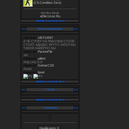
(CS:Condition Zero)
Get this block
aDiki.Ucoz.Ru
Новые комментарии
Написал:
VIKTOR97
А ЧЁ СУПЕР НА РАБОЧЕМ СТОЛЕ
СТОИТ АДИДАС КРУТО ХАТЕЛ БЫ
ТАКОЙ НАВЕРНО БЫ
Написал:
PacketFile
збс
Написал:
uiltimi
nfrjq t,kfy:D:D
Написал:
GektarCSS
ЛолЫ
Написал:
fanel
Счетчик
Статистика
Онлайн всего:
1