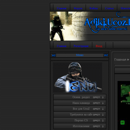
Главная
Форум
Файлы
Статьи
Новост
Главная
Регистрация
Вход
Меню
Главная
»
Основ. раздел
Наша каманда
Все для UcoZ
Требуются на сайт
Портал CS
Изготовление