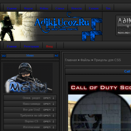
Главная
Форум
Файлы
Статьи
Новости
Галерея
Топ
Главная
Регистрация
Вход
Меню
Главная
»
Файлы
»
Прицелы для CSS
Call
Основ. раздел
Наша каманда
Все для UcoZ
Требуются на сайт
Портал CS
Изготовление