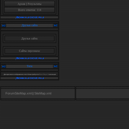
Архив
|
Результаты
Всего ответов: 114
Друзья сайта
Друзья сайта:
Сайты персонала:
Теги
Для красивого отображения этого блока требуется
Flash Player 9
или выше.
ForumSiteMap.xml
|
SiteMap.xml