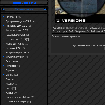
Категории раздела
Шаблоны
[15]
Программы для CS:S
[21]
Прицелы для CSS
[10]
Категория
:
Прицелы для CSS
|
Добавил
:
sp
Фонарики для CSS
[21]
Просмотров
:
364
|
Загрузок
:
3
|
Рейтинг
:
0.0
Радары для CSS
[3]
Всего комментариев
:
0
Статьи для CS:S
[8]
Меню для CS:S
[31]
Добавлять комментарии мо
Скачать CS:S
[5]
Модели перчатак
[20]
Модели оружия
[70]
Выстрелы
[5]
Скрипты
[13]
Взрывы
[4]
Скины
[18]
Гильзы
[1]
Иконки
[1]
Читы
[11]
Карты
[20]
Спреи by clan Adidas
[24]
Готовые серверы
[25]