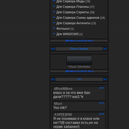
Для Сервера Моды
[19]
Для Сервера Плагины
[27]
Для Сервера Скрипты
[29]
Для Сервера Скины админов
[16]
Для Сервера Античиты
[13]
Фотошоп
[1]
Для WINDOWS
[1]
Наши баннеры
Наши баннеры
Чат