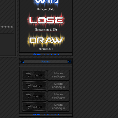
Победы (454)
Поражение (125)
Ничья (21)
Реклама
Место
свободно
Место
свободно
Место
свободно
Место
свободно