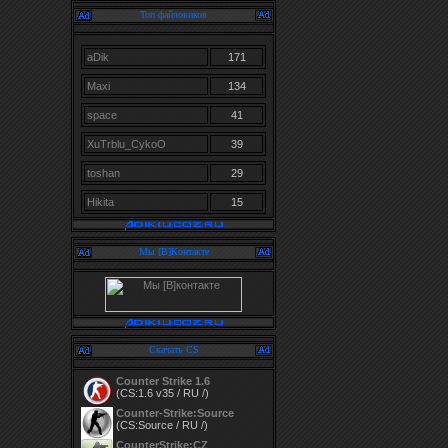
Топ файловиков
aDik
171
Maxi
134
space
41
XuTrblu_CykoO
39
toshan
29
Hikita
15
Мы [В]Контакте
Скачать CS
Counter Strike 1.6
(CS:1.6 v35 / RU /)
Counter-Strike:Source
(CS:Source / RU /)
CounterStrike:CZ