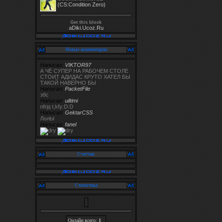
(CS:Condition Zero)
Get this block
aDiki.Ucoz.Ru
Новые комментарии
Написал:
VIKTOR97
А ЧЁ СУПЕР НА РАБОЧЕМ СТОЛЕ
СТОИТ АДИДАС КРУТО ХАТЕЛ БЫ
ТАКОЙ НАВЕРНО БЫ
Написал:
PacketFile
збс
Написал:
uiltimi
nfrjq t,kfy:D:D
Написал:
GektarCSS
ЛолЫ
Написал:
fanel
Счетчик
Статистика
Онлайн всего:
1