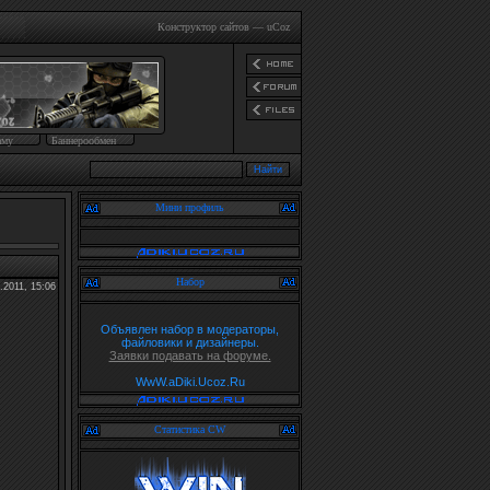
Конструктор сайтов
—
uCoz
аму
Баннерообмен
Мини профиль
Набор
.2011, 15:06
Объявлен набор в модераторы,
файловики и дизайнеры.
Заявки подавать на форуме.
WwW.aDiki.Ucoz.Ru
Статистика CW