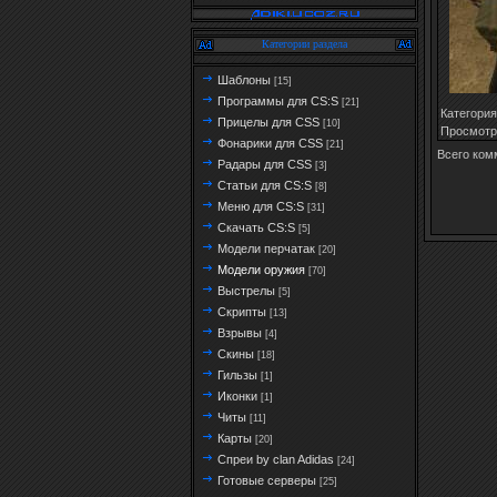
Категории раздела
Шаблоны
[15]
Программы для CS:S
[21]
Категория
Прицелы для CSS
[10]
Просмотр
Фонарики для CSS
[21]
Всего ком
Радары для CSS
[3]
Статьи для CS:S
[8]
Меню для CS:S
[31]
Скачать CS:S
[5]
Модели перчатак
[20]
Модели оружия
[70]
Выстрелы
[5]
Скрипты
[13]
Взрывы
[4]
Скины
[18]
Гильзы
[1]
Иконки
[1]
Читы
[11]
Карты
[20]
Спреи by clan Adidas
[24]
Готовые серверы
[25]