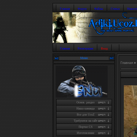
Главная
Форум
Файлы
Статьи
Новост
Главная
Регистрация
Вход
Меню
Главная
»
Основ. раздел
Наша каманда
Все для UcoZ
Требуются на сайт
Портал CS
Изготовление