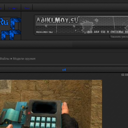
и
Галерея
Топ
Заказать рекл
Файлы
»
Модели оружия
с4
02.03