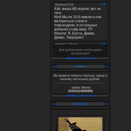
Для добавления необходима
авторизация
Копилка
Вы можете помочь порталу, кинув в
копилку несколько рублей.
Y
andex Money
41001624995968
Новые файлы