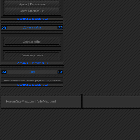
Архив
|
Результаты
Всего ответов: 114
Друзья сайта
Друзья сайта:
Сайты персонала:
Теги
Для красивого отображения этого блока требуется
Flash Player 9
или выше.
ForumSiteMap.xml
|
SiteMap.xml