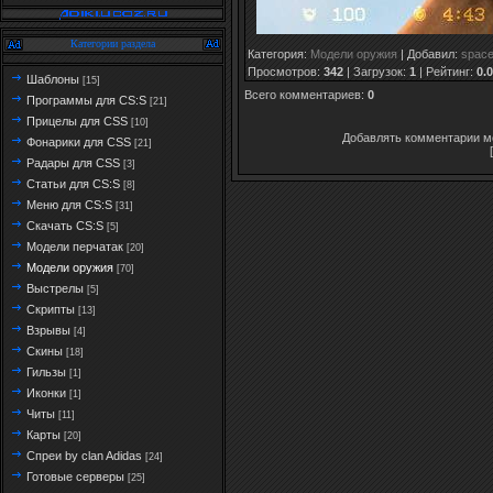
Категории раздела
Категория
:
Модели оружия
|
Добавил
:
spac
Просмотров
:
342
|
Загрузок
:
1
|
Рейтинг
:
0.0
Шаблоны
[15]
Всего комментариев
:
0
Программы для CS:S
[21]
Прицелы для CSS
[10]
Добавлять комментарии мо
Фонарики для CSS
[21]
Радары для CSS
[3]
Статьи для CS:S
[8]
Меню для CS:S
[31]
Скачать CS:S
[5]
Модели перчатак
[20]
Модели оружия
[70]
Выстрелы
[5]
Скрипты
[13]
Взрывы
[4]
Скины
[18]
Гильзы
[1]
Иконки
[1]
Читы
[11]
Карты
[20]
Спреи by clan Adidas
[24]
Готовые серверы
[25]