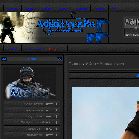
Главная
Форум
Файлы
Статьи
Новости
Галерея
Топ
Главная
Регистрация
Вход
Меню
Главная
»
Файлы
»
Модели оружия
M
Основ. раздел
Наша каманда
Все для UcoZ
Требуются на сайт
Портал CS
Изготовление