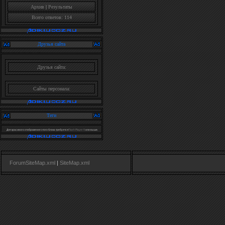
Архив
|
Результаты
Всего ответов: 114
Друзья сайта
Друзья сайта:
Сайты персонала:
Теги
Для красивого отображения этого блока требуется
Flash Player 9
или выше.
ForumSiteMap.xml
|
SiteMap.xml