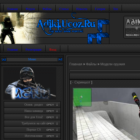
Главная
Форум
Файлы
Статьи
Новости
Галерея
Топ
Главная
Регистрация
Вход
Меню
Главная
»
Файлы
»
Модели оружия
[ ·
Скриншот
]
Основ. раздел
Наша каманда
Все для UcoZ
Требуются на сайт
Портал CS
Изготовление