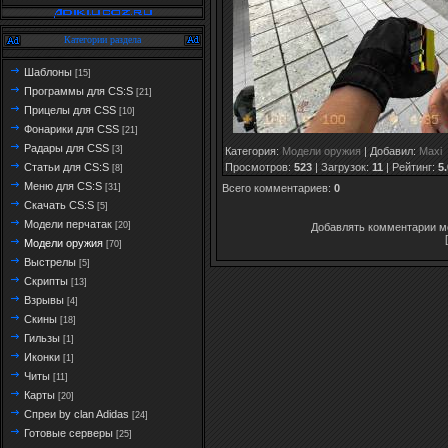
Категории раздела
Шаблоны
[15]
Программы для CS:S
[21]
Прицелы для CSS
[10]
Фонарики для CSS
[21]
Радары для CSS
[3]
Категория
:
Модели оружия
|
Добавил
:
Maxi
Просмотров
:
523
|
Загрузок
:
11
|
Рейтинг
:
5.
Статьи для CS:S
[8]
Меню для CS:S
Всего комментариев
:
0
[31]
Скачать CS:S
[5]
Модели перчатак
[20]
Добавлять комментарии мо
Модели оружия
[70]
Выстрелы
[5]
Скрипты
[13]
Взрывы
[4]
Скины
[18]
Гильзы
[1]
Иконки
[1]
Читы
[11]
Карты
[20]
Спреи by clan Adidas
[24]
Готовые серверы
[25]