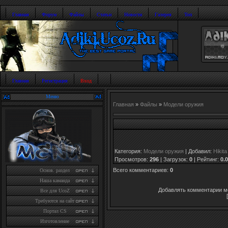
Главная
Форум
Файлы
Статьи
Новости
Галерея
Топ
Главная
Регистрация
Вход
Меню
Главная
»
Файлы
»
Модели оружия
Категория
:
Модели оружия
|
Добавил
:
Hikita
Просмотров
:
296
|
Загрузок
:
0
|
Рейтинг
:
0.0
Всего комментариев
:
0
Основ. раздел
Наша каманда
Добавлять комментарии мо
Все для UcoZ
Требуются на сайт
Портал CS
Изготовление