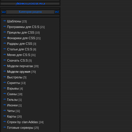
Категории раздела
Шаблоны
[15]
Программы для CS:S
[21]
Прицелы для CSS
[10]
Фонарики для CSS
[21]
Радары для CSS
[3]
Статьи для CS:S
[8]
Меню для CS:S
[31]
Скачать CS:S
[5]
Модели перчатак
[20]
Модели оружия
[70]
Выстрелы
[5]
Скрипты
[13]
Взрывы
[4]
Скины
[18]
Гильзы
[1]
Иконки
[1]
Читы
[11]
Карты
[20]
Спреи by clan Adidas
[24]
Готовые серверы
[25]