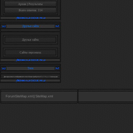
Архив
|
Результаты
Всего ответов: 114
Друзья сайта
Друзья сайта:
Сайты персонала:
Теги
Для красивого отображения этого блока требуется
Flash Player 9
или выше.
ForumSiteMap.xml
|
SiteMap.xml