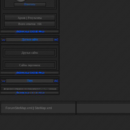
Архив
|
Результаты
Всего ответов: 166
Друзья сайта
Друзья сайта:
Сайты персонала:
Теги
Для красивого отображения этого блока требуется
Flash Player 9
или выше.
ForumSiteMap.xml
|
SiteMap.xml