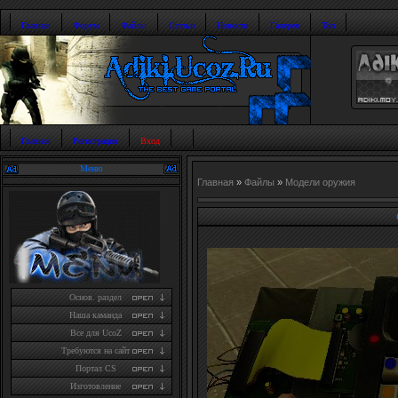
Главная
Форум
Файлы
Статьи
Новости
Галерея
Топ
Главная
Регистрация
Вход
Меню
Главная
»
Файлы
»
Модели оружия
Основ. раздел
Наша каманда
Все для UcoZ
Требуются на сайт
Портал CS
Изготовление