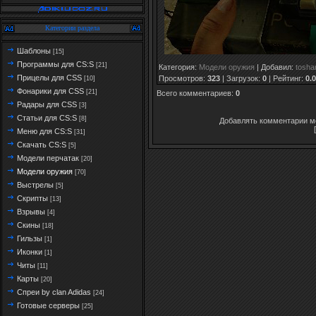
Категории раздела
Шаблоны
[15]
Программы для CS:S
[21]
Категория
:
Модели оружия
|
Добавил
:
tosha
Прицелы для CSS
Просмотров
:
323
|
Загрузок
:
0
|
Рейтинг
:
0.0
[10]
Фонарики для CSS
[21]
Всего комментариев
:
0
Радары для CSS
[3]
Статьи для CS:S
[8]
Добавлять комментарии мо
Меню для CS:S
[31]
Скачать CS:S
[5]
Модели перчатак
[20]
Модели оружия
[70]
Выстрелы
[5]
Скрипты
[13]
Взрывы
[4]
Скины
[18]
Гильзы
[1]
Иконки
[1]
Читы
[11]
Карты
[20]
Спреи by clan Adidas
[24]
Готовые серверы
[25]