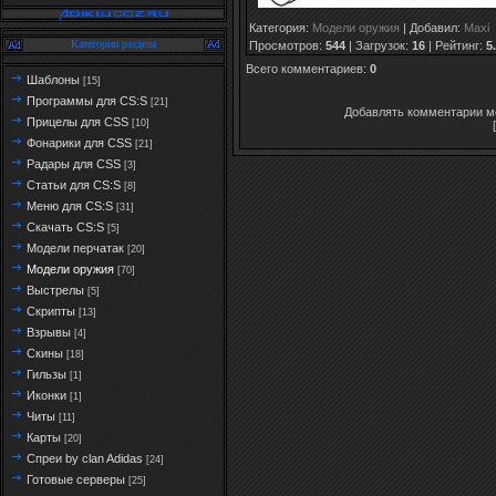
Категория
:
Модели оружия
|
Добавил
:
Maxi
Категории раздела
Просмотров
:
544
|
Загрузок
:
16
|
Рейтинг
:
5
Всего комментариев
:
0
Шаблоны
[15]
Программы для CS:S
[21]
Добавлять комментарии мо
Прицелы для CSS
[10]
Фонарики для CSS
[21]
Радары для CSS
[3]
Статьи для CS:S
[8]
Меню для CS:S
[31]
Скачать CS:S
[5]
Модели перчатак
[20]
Модели оружия
[70]
Выстрелы
[5]
Скрипты
[13]
Взрывы
[4]
Скины
[18]
Гильзы
[1]
Иконки
[1]
Читы
[11]
Карты
[20]
Спреи by clan Adidas
[24]
Готовые серверы
[25]