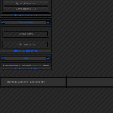
Архив
|
Результаты
Всего ответов: 114
Друзья сайта
Друзья сайта:
Сайты персонала:
Теги
Для красивого отображения этого блока требуется
Flash Player 9
или выше.
ForumSiteMap.xml
|
SiteMap.xml