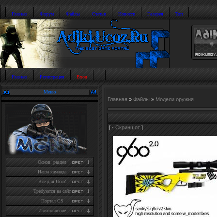
Главная
Форум
Файлы
Статьи
Новости
Галерея
Топ
Главная
Регистрация
Вход
Меню
Главная
»
Файлы
»
Модели оружия
[ ·
Скриншот
]
Основ. раздел
Наша каманда
Все для UcoZ
Требуются на сайт
Портал CS
Изготовление