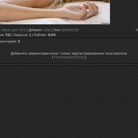
:
Меню для CS:S
|
Добавил
:
aDik
|
Теги
:
$IMAGE1$
ов
:
511
|
Загрузок
:
1
|
Рейтинг
:
0.0
/
0
ментариев
:
0
Добавлять комментарии могут только зарегистрированные пользователи.
[
Регистрация
|
Вход
]