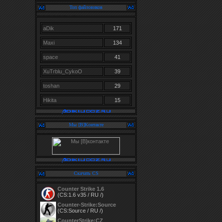
Топ файловиков
aDik
171
Maxi
134
space
41
XuTrblu_CykoO
39
toshan
29
Hikita
15
Мы [В]Контакте
Скачать CS
Counter Strike 1.6
(CS:1.6 v35 / RU /)
Counter-Strike:Source
(CS:Source / RU /)
CounterStrike:CZ