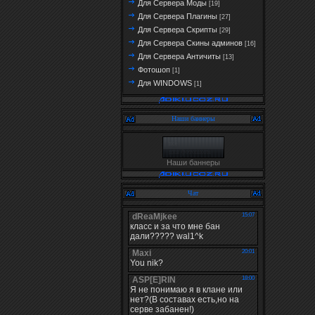
Для Сервера Моды
[19]
Для Сервера Плагины
[27]
Для Сервера Скрипты
[29]
Для Сервера Скины админов
[16]
Для Сервера Античиты
[13]
Фотошоп
[1]
Для WINDOWS
[1]
Наши баннеры
Наши баннеры
Чат