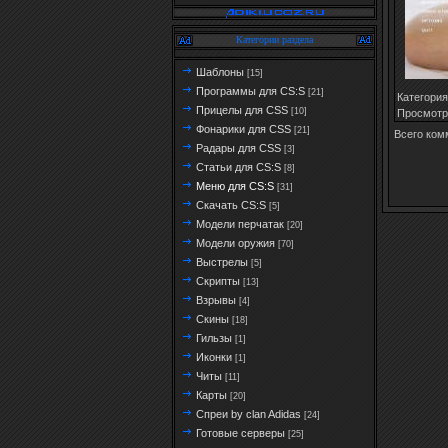
Категории раздела
Шаблоны
[15]
Программы для CS:S
[21]
Категория
Прицелы для CSS
[10]
Просмотр
Фонарики для CSS
[21]
Всего ком
Радары для CSS
[3]
Статьи для CS:S
[8]
Меню для CS:S
[31]
Скачать CS:S
[5]
Модели перчатак
[20]
Модели оружия
[70]
Выстрелы
[5]
Скрипты
[13]
Взрывы
[4]
Скины
[18]
Гильзы
[1]
Иконки
[1]
Читы
[11]
Карты
[20]
Спреи by clan Adidas
[24]
Готовые серверы
[25]