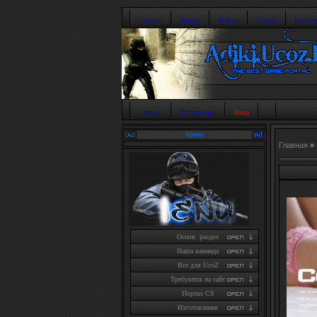
Главная
Форум
Файлы
Статьи
Новост
Главная
Регистрация
Вход
Меню
Главная
»
Основ. раздел
Наша каманда
Все для UcoZ
Требуются на сайт
Портал CS
Изготовление