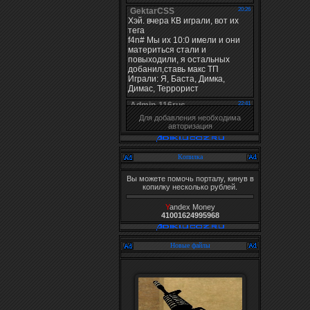
Для добавления необходима
авторизация
Копилка
Вы можете помочь порталу, кинув в
копилку несколько рублей.
Y
andex Money
41001624995968
Новые файлы