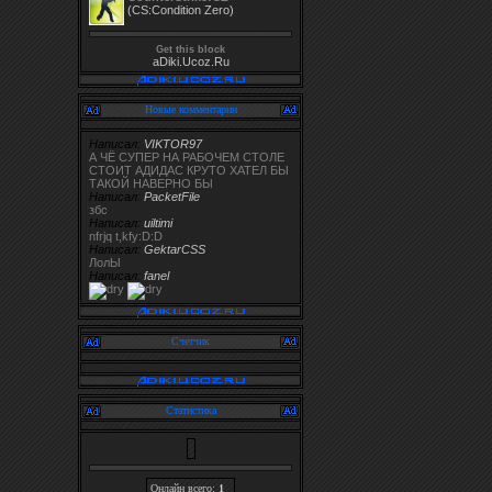
(CS:Condition Zero)
Get this block
aDiki.Ucoz.Ru
Новые комментарии
Написал:
VIKTOR97
А ЧЁ СУПЕР НА РАБОЧЕМ СТОЛЕ
СТОИТ АДИДАС КРУТО ХАТЕЛ БЫ
ТАКОЙ НАВЕРНО БЫ
Написал:
PacketFile
збс
Написал:
uiltimi
nfrjq t,kfy:D:D
Написал:
GektarCSS
ЛолЫ
Написал:
fanel
Счетчик
Статистика
Онлайн всего:
1