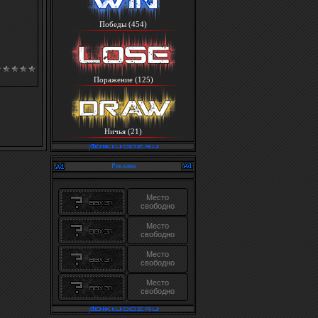
Победы (454)
Поражение (125)
Ничья (21)
Реклама
Место
свободно
Место
свободно
Место
свободно
Место
свободно