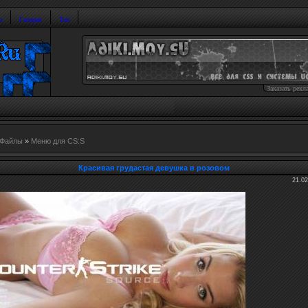
и
Галерея
Топ
Заказать рекл
Файлы
»
Меню для CS:S
Красивая грудастая девушка в розовом
21.02