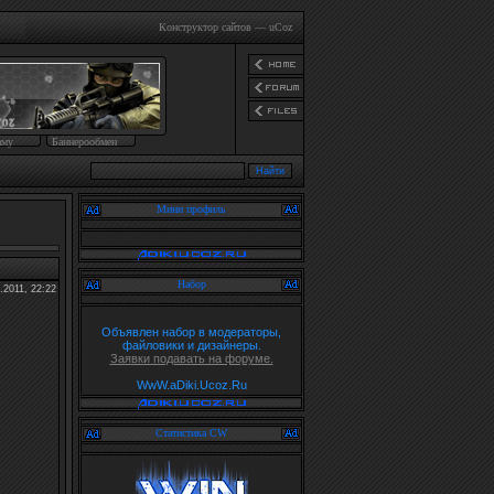
Конструктор сайтов
—
uCoz
аму
Баннерообмен
Мини профиль
Набор
.2011, 22:22
Объявлен набор в модераторы,
файловики и дизайнеры.
Заявки подавать на форуме.
WwW.aDiki.Ucoz.Ru
Статистика CW