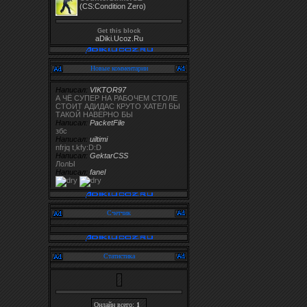
(CS:Condition Zero)
Get this block
aDiki.Ucoz.Ru
Новые комментарии
Написал:
VIKTOR97
А ЧЁ СУПЕР НА РАБОЧЕМ СТОЛЕ
СТОИТ АДИДАС КРУТО ХАТЕЛ БЫ
ТАКОЙ НАВЕРНО БЫ
Написал:
PacketFile
збс
Написал:
uiltimi
nfrjq t,kfy:D:D
Написал:
GektarCSS
ЛолЫ
Написал:
fanel
Счетчик
Статистика
Онлайн всего:
1