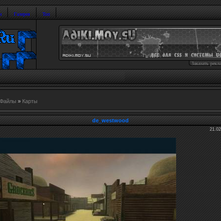
и
Галерея
Топ
Заказать рекл
Файлы
»
Карты
de_westwood
21.02