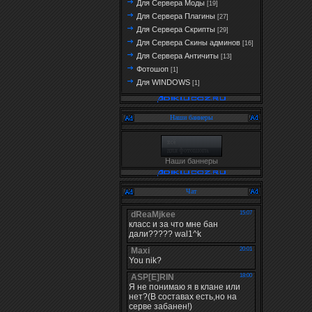
Для Сервера Моды
[19]
Для Сервера Плагины
[27]
Для Сервера Скрипты
[29]
Для Сервера Скины админов
[16]
Для Сервера Античиты
[13]
Фотошоп
[1]
Для WINDOWS
[1]
Наши баннеры
Наши баннеры
Чат