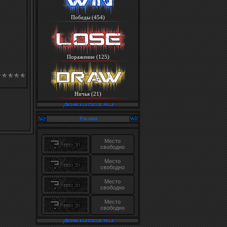
Победы (454)
Поражение (125)
Ничья (21)
Реклама
Место
свободно
Место
свободно
Место
свободно
Место
свободно