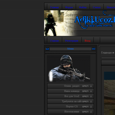
Главная
Форум
Файлы
Статьи
Новост
Главная
Регистрация
Вход
Меню
Главная
»
Основ. раздел
Наша каманда
Все для UcoZ
Требуются на сайт
Портал CS
Изготовление