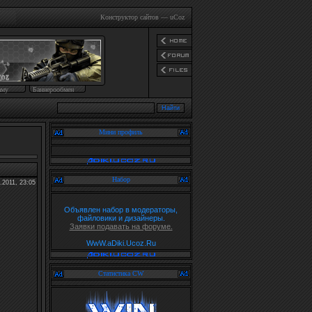
Конструктор сайтов
—
uCoz
аму
Баннерообмен
Мини профиль
Набор
.2011, 23:05
Объявлен набор в модераторы,
файловики и дизайнеры.
Заявки подавать на форуме.
WwW.aDiki.Ucoz.Ru
Статистика CW