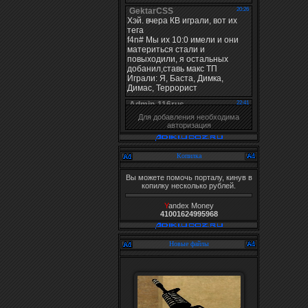
Для добавления необходима
авторизация
Копилка
Вы можете помочь порталу, кинув в
копилку несколько рублей.
Y
andex Money
41001624995968
Новые файлы