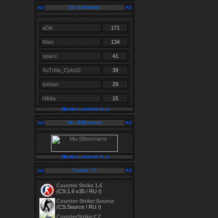
Топ файловиков
aDik
171
Maxi
134
space
41
XuTrblu_CykoO
39
toshan
29
Hikita
15
Мы [В]Контакте
Скачать CS
Counter Strike 1.6
(CS:1.6 v35 / RU /)
Counter-Strike:Source
(CS:Source / RU /)
CounterStrike:CZ