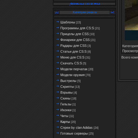
Категории раздела
Шаблоны
[15]
Программы для CS:S
[21]
Прицелы для CSS
[10]
Фонарики для CSS
[21]
Радары для CSS
Категория
[3]
Просмотр
Статьи для CS:S
[8]
Всего ком
Меню для CS:S
[31]
Скачать CS:S
[5]
Модели перчатак
[20]
Модели оружия
[70]
Выстрелы
[5]
Скрипты
[13]
Взрывы
[4]
Скины
[18]
Гильзы
[1]
Иконки
[1]
Читы
[11]
Карты
[20]
Спреи by clan Adidas
[24]
Готовые серверы
[25]