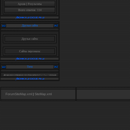
Архив
|
Результаты
Всего ответов: 114
Друзья сайта
Друзья сайта:
Сайты персонала:
Теги
Для красивого отображения этого блока требуется
Flash Player 9
или выше.
ForumSiteMap.xml
|
SiteMap.xml