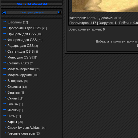
Категории раздела
Категория
:
Карты
|
Добавил
:
aDik
Шаблоны
Просмотров
:
417
|
Загрузок
:
1
|
Рейтинг
:
0.0
[15]
Программы для CS:S
[21]
Всего комментариев
:
0
Прицелы для CSS
[10]
Фонарики для CSS
[21]
Добавлять комментарии мо
Радары для CSS
[3]
Статьи для CS:S
[8]
Меню для CS:S
[31]
Скачать CS:S
[5]
Модели перчатак
[20]
Модели оружия
[70]
Выстрелы
[5]
Скрипты
[13]
Взрывы
[4]
Скины
[18]
Гильзы
[1]
Иконки
[1]
Читы
[11]
Карты
[20]
Спреи by clan Adidas
[24]
Готовые серверы
[25]