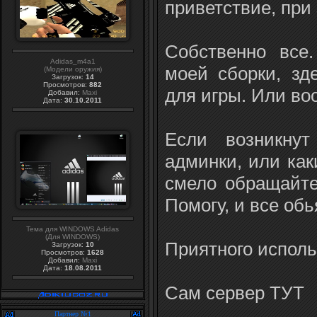
приветствие, при 
Собственно все
Adidas_m4a1
моей сборки, зд
(Модели оружия)
Загрузок:
14
Просмотров:
882
для игры. Или во
Добавил:
Maxi
Дата:
30.10.2011
Если возникнут
админки, или как
смело обращайте
Помогу, и все об
Тема для WINDOWS Adidas
(Для WINDOWS)
Приятного исполь
Загрузок:
10
Просмотров:
1628
Добавил:
Maxi
Дата:
18.08.2011
Сам сервер ТУТ
Партнер №1