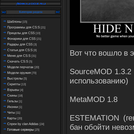
Категории раздела
Шаблоны
[15]
Программы для CS:S
[21]
Прицелы для CSS
[10]
Фонарики для CSS
[21]
Радары для CSS
[3]
Статьи для CS:S
Вот что вошло в э
[8]
Меню для CS:S
[31]
Скачать CS:S
[5]
Модели перчатак
[20]
SourceMOD 1.3.2 
Модели оружия
[70]
использованию)
Выстрелы
[5]
Скрипты
[13]
Взрывы
[4]
Скины
[18]
MetaMOD 1.8
Гильзы
[1]
Иконки
[1]
Читы
[11]
ESTEMATION (ген
Карты
[20]
Спреи by clan Adidas
бан обойти невоз
[24]
Готовые серверы
[25]