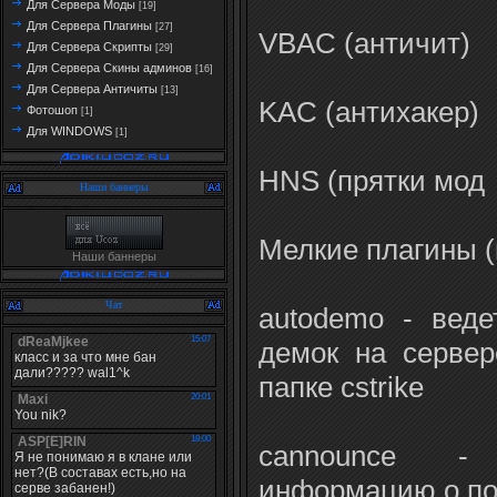
Для Сервера Моды
[19]
Для Сервера Плагины
[27]
VBAC (античит)
Для Сервера Скрипты
[29]
Для Сервера Скины админов
[16]
Для Сервера Античиты
[13]
KAC (антихакер)
Фотошоп
[1]
Для WINDOWS
[1]
HNS (прятки мод
Наши баннеры
Мелкие плагины 
Наши баннеры
Чат
autodemo - веде
демок на серве
папке cstrike
cannounce - 
информацию о по