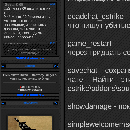
deadchat_cstrike
что пишут убитые
game_restart - 
Для добавления необходима
через тридцать се
авторизация
Копилка
savechat - сохран
Вы можете помочь порталу, кинув в
чате. Найти э
копилку несколько рублей.
cstrike\addons\so
Y
andex Money
41001624995968
Новые файлы
showdamage - пок
simplewelco