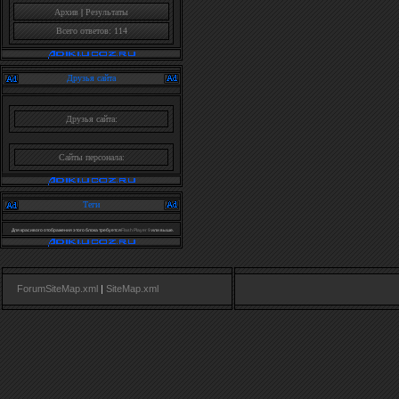
Архив
|
Результаты
Всего ответов: 114
Друзья сайта
Друзья сайта:
Сайты персонала:
Теги
Для красивого отображения этого блока требуется
Flash Player 9
или выше.
ForumSiteMap.xml
|
SiteMap.xml