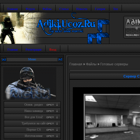
Главная
Форум
Файлы
Статьи
Новости
Галерея
Топ
Главная
Регистрация
Вход
Меню
Главная
»
Файлы
»
Готовые серверы
Сервер CS
Основ. раздел
Наша каманда
Все для UcoZ
Требуются на сайт
Портал CS
Изготовление