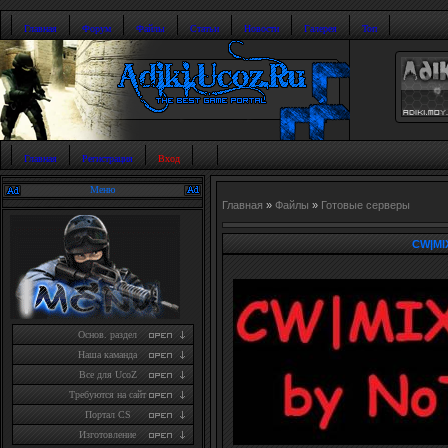
Главная
Форум
Файлы
Статьи
Новости
Галерея
Топ
Главная
Регистрация
Вход
Меню
Главная
»
Файлы
»
Готовые серверы
CW|MI
Основ. раздел
Наша каманда
Все для UcoZ
Требуются на сайт
Портал CS
Изготовление