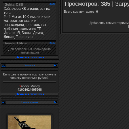
Просмотров
:
385
|
Загр
Всего комментариев
:
0
Добавлять комментарии мо
Для добавления необходима
авторизация
Копилка
Вы можете помочь порталу, кинув в
копилку несколько рублей.
Y
andex Money
41001624995968
Новые файлы