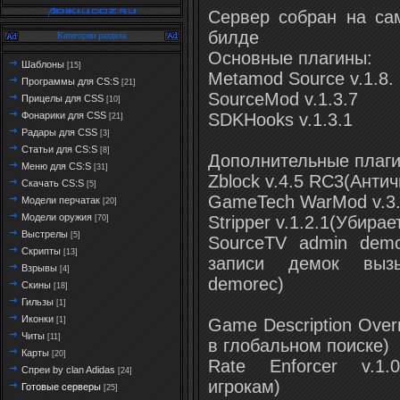
Сервер собран на са
билде
Категории раздела
Основные плагины:
Шаблоны
[15]
Metamod Source v.1.8.
Программы для CS:S
[21]
SourceMod v.1.3.7
Прицелы для CSS
[10]
SDKHooks v.1.3.1
Фонарики для CSS
[21]
Радары для CSS
[3]
Статьи для CS:S
[8]
Дополнительные плаги
Меню для CS:S
[31]
Zblock v.4.5 RC3(Антич
Скачать CS:S
[5]
GameTech WarMod v.3.
Модели перчатак
[20]
Модели оружия
Stripper v.1.2.1(Убира
[70]
Выстрелы
[5]
SourceTV admin demo
Скрипты
[13]
записи демок вызы
Взрывы
[4]
demorec)
Скины
[18]
Гильзы
[1]
Иконки
Game Description Over
[1]
Читы
[11]
в глобальном поиске)
Карты
[20]
Rate Enforcer v.1.
Спреи by clan Adidas
[24]
игрокам)
Готовые серверы
[25]