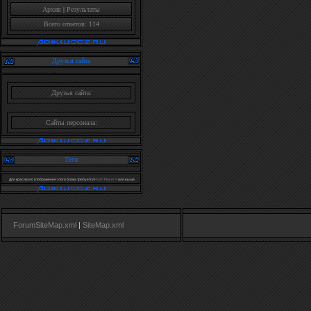
Архив
|
Результаты
Всего ответов: 114
Друзья сайта
Друзья сайта:
Сайты персонала:
Теги
Для красивого отображения этого блока требуется
Flash Player 9
или выше.
ForumSiteMap.xml
|
SiteMap.xml