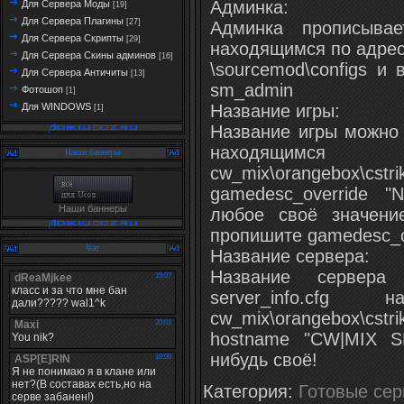
Админка:
Для Сервера Моды
[19]
Для Сервера Плагины
[27]
Админка прописывае
Для Сервера Скрипты
[29]
находящимся по адресу
Для Сервера Скины админов
[16]
\sourcemod\configs и
Для Сервера Античиты
[13]
sm_admin
Фотошоп
[1]
Название игры:
Для WINDOWS
[1]
Название игры можно 
находящи
Наши баннеры
cw_mix\orangebox\c
gamedesc_override 
Наши баннеры
любое своё значени
пропишите gamedesc_ov
Чат
Название сервера:
Название сервер
server_info.cf
cw_mix\orangebox\cst
hostname "CW|MIX S
нибудь своё!
Категория
:
Готовые се