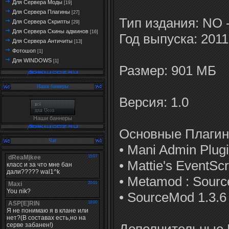
Для Сервера Моды
[19]
Для Сервера Плагины
[27]
Тип издания: NO
Для Сервера Скрипты
[29]
Для Сервера Скины админов
[16]
Год выпуска: 2011
Для Сервера Античиты
[13]
Фотошоп
[1]
Для WINDOWS
[1]
Размер: 901 МБ
Наши баннеры
Версия: 1.0
Наши баннеры
Основные Плагин
Чат
• Mani Admin Plug
• Mattie's EventScr
• Metamod : Sourc
• SourceMod 1.3.6
Дополнительные 