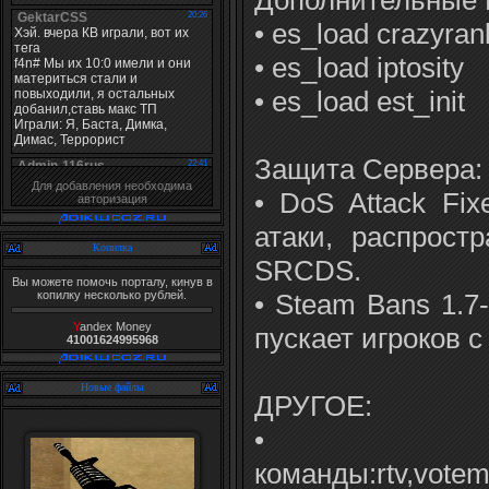
• es_load crazyran
• es_load iptosity
• es_load est_init
Защита Сервера:
Для добавления необходима
• DoS Attack Fix
авторизация
атаки, распрост
Копилка
SRCDS.
Вы можете помочь порталу, кинув в
• Steam Bans 1.7
копилку несколько рублей.
Y
andex Money
пускает игроков с
41001624995968
Новые файлы
ДРУГОЕ:
• Н
команды:rtv,votem