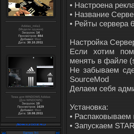
• Настроена рекла
• Название Сервер
• Рейты сервера 
Adidas_m4a1
(Модели оружия)
Загрузок:
14
Просмотров:
884
Добавил:
Maxi
Настройка Серве
Дата:
30.10.2011
Если хотим пом
менять в файле (se
Не забываем сде
SourceMod
Делаем себя адми
Тема для WINDOWS Adidas
(Для WINDOWS)
Загрузок:
10
Установка:
Просмотров:
1629
Добавил:
Maxi
Дата:
18.08.2011
• Распаковываем 
• Запускаем STAR
Партнер №1