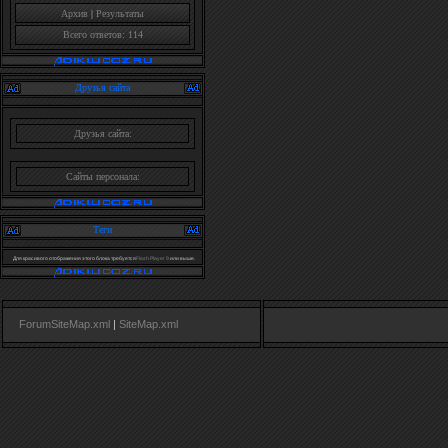
Архив
|
Результаты
Всего ответов: 114
Друзья сайта
Друзья сайта:
Сайты персонала:
Теги
Для красивого отображения этого блока требуется
Flash Player 9
или выше.
ForumSiteMap.xml
|
SiteMap.xml