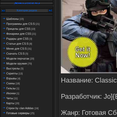
Категории раздела
Шаблоны
[15]
Программы для CS:S
[21]
Прицелы для CSS
[10]
Фонарики для CSS
[21]
Радары для CSS
[3]
Статьи для CS:S
[8]
Меню для CS:S
[31]
Скачать CS:S
[5]
Модели перчатак
[20]
Модели оружия
[70]
Выстрелы
[5]
Скрипты
[13]
Название: Classic 
Взрывы
[4]
Скины
[18]
Гильзы
[1]
Иконки
[1]
Разработчик: Jo]
Читы
[11]
Карты
[20]
Спреи by clan Adidas
[24]
Жанр: Готовая С
Готовые серверы
[25]