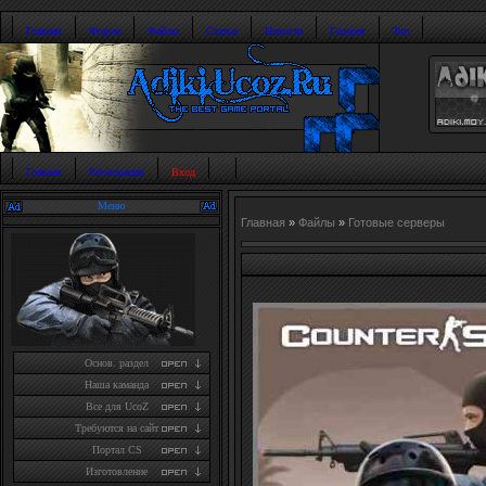
Главная
Форум
Файлы
Статьи
Новости
Галерея
Топ
Главная
Регистрация
Вход
Меню
Главная
»
Файлы
»
Готовые серверы
Основ. раздел
Наша каманда
Все для UcoZ
Требуются на сайт
Портал CS
Изготовление