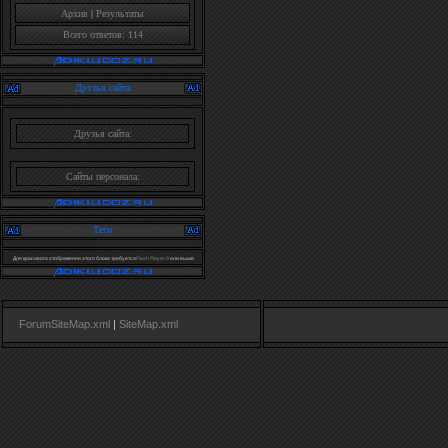
Архив
|
Результаты
Всего ответов: 114
Друзья сайта
Друзья сайта:
Сайты персонала:
Теги
Для красивого отображения этого блока требуется
Flash Player 9
или выше.
ForumSiteMap.xml
|
SiteMap.xml