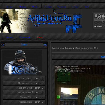
Главная
Форум
Файлы
Статьи
Новости
Галерея
Топ
Главная
Регистрация
Вход
Меню
Главная
»
Файлы
»
Фонарики для CSS
БМ
Основ. раздел
Наша каманда
Все для UcoZ
Требуются на сайт
Портал CS
Изготовление