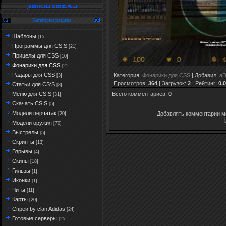
Категории раздела
Шаблоны
[15]
Программы для CS:S
[21]
Прицелы для CSS
[10]
Фонарики для CSS
[21]
Радары для CSS
Категория
:
Фонарики для CSS
|
Добавил
:
aD
[3]
Просмотров
:
364
|
Загрузок
:
2
|
Рейтинг
:
0.0
Статьи для CS:S
[8]
Всего комментариев
:
0
Меню для CS:S
[31]
Скачать CS:S
[5]
Модели перчатак
Добавлять комментарии мо
[20]
Модели оружия
[70]
Выстрелы
[5]
Скрипты
[13]
Взрывы
[4]
Скины
[18]
Гильзы
[1]
Иконки
[1]
Читы
[11]
Карты
[20]
Спреи by clan Adidas
[24]
Готовые серверы
[25]