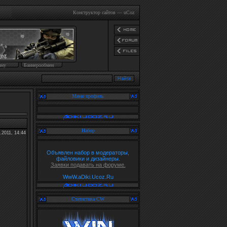
Конструктор сайтов
—
uCoz
аму
Баннерообмен
Мини профиль
Набор
.2011, 14:44
Объявлен набор в модераторы,
файловики и дизайнеры.
Заявки подавать на форуме.
WwW.aDiki.Ucoz.Ru
Статистика CW