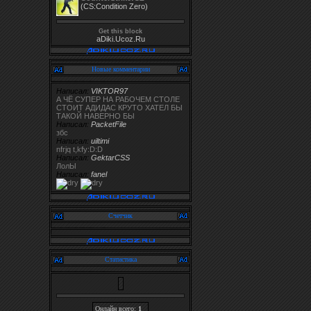
(CS:Condition Zero)
Get this block
aDiki.Ucoz.Ru
Новые комментарии
Написал:
VIKTOR97
А ЧЁ СУПЕР НА РАБОЧЕМ СТОЛЕ
СТОИТ АДИДАС КРУТО ХАТЕЛ БЫ
ТАКОЙ НАВЕРНО БЫ
Написал:
PacketFile
збс
Написал:
uiltimi
nfrjq t,kfy:D:D
Написал:
GektarCSS
ЛолЫ
Написал:
fanel
Счетчик
Статистика
Онлайн всего:
1