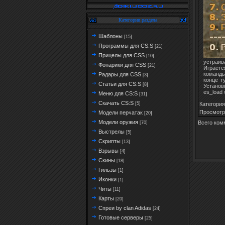
Категории раздела
Шаблоны
[15]
Программы для CS:S
[21]
Прицелы для CSS
[10]
устраив
Фонарики для CSS
[21]
Играетс
команды
Радары для CSS
[3]
конце т
Статьи для CS:S
[8]
Установк
es_load
Меню для CS:S
[31]
Скачать CS:S
Категория
[5]
Просмотр
Модели перчатак
[20]
Модели оружия
Всего ком
[70]
Выстрелы
[5]
Скрипты
[13]
Взрывы
[4]
Скины
[18]
Гильзы
[1]
Иконки
[1]
Читы
[11]
Карты
[20]
Спреи by clan Adidas
[24]
Готовые серверы
[25]