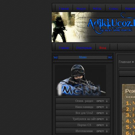
Главная
Форум
Файлы
Статьи
Новост
Главная
Регистрация
Вход
Меню
Главная
»
Основ. раздел
Наша каманда
Все для UcoZ
Требуются на сайт
Портал CS
Изготовление