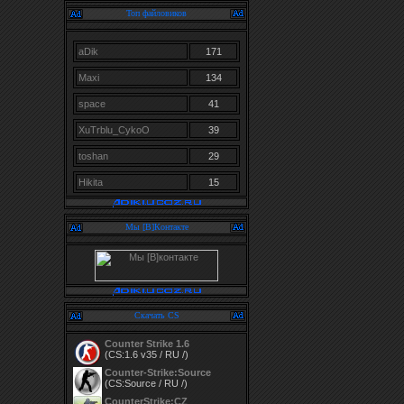
Топ файловиков
aDik
171
Maxi
134
space
41
XuTrblu_CykoO
39
toshan
29
Hikita
15
Мы [В]Контакте
Скачать CS
Counter Strike 1.6
(CS:1.6 v35 / RU /)
Counter-Strike:Source
(CS:Source / RU /)
CounterStrike:CZ