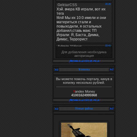
Для добавления необходима
авторизация
Копилка
Вы можете помочь порталу, кинув в
копилку несколько рублей.
Y
andex Money
41001624995968
Новые файлы