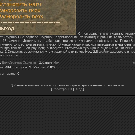
С помощью этого скрипта, игроки
ать турниры на сервере. Турнир - соревнование 2х команд с равным количеством 
я 16 раундов. Игроки могут наблюдать только за членами своей команды. После 8г
 меняются местами автоматически. В конце каждого раунда выводится в чат счет к
урнира (после 16ти раундов) выводится статистика турнира в виде менюшки всем 
а: 1.Содержимое архива кинуть с заменой в путь cstrike/.. 2.В файле autoexec.cfg пр
 warmode_ru
:
Для Сервера Скрипты
|
Добавил
:
Maxi
ов
:
484
|
Загрузок
:
3
|
Рейтинг
:
0.0
/
0
ментариев
:
0
Добавлять комментарии могут только зарегистрированные пользователи.
[
Регистрация
|
Вход
]