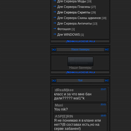
Для Сервера Моды
[19]
Для Сервера Плагины
[27]
Для Сервера Скрипты
[29]
Для Сервера Скины админов
[16]
Для Сервера Античиты
[13]
Фотошоп
[1]
Для WINDOWS
[1]
Наши баннеры
Наши баннеры
Чат