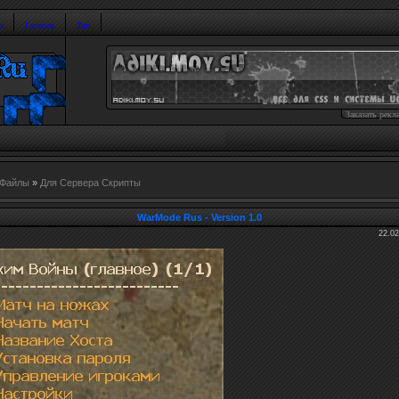
и
Галерея
Топ
Заказать рекл
Файлы
»
Для Сервера Скрипты
WarMode Rus - Version 1.0
22.02