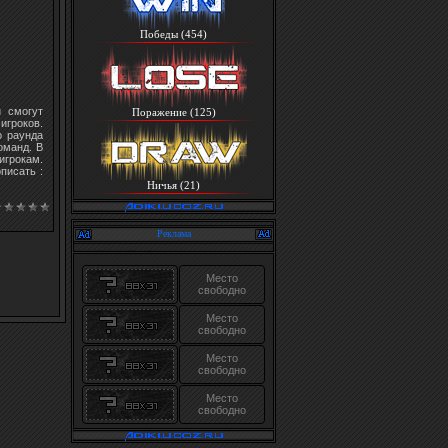
Победы (454)
 смогут
Поражение (125)
игроков.
о раунда
оманд. В
игрокам.
описать :
Ничья (21)
Реклама
Место
свободно
Место
свободно
Место
свободно
Место
свободно