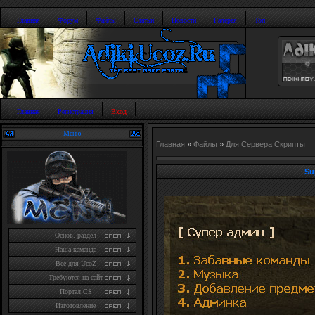
Главная
Форум
Файлы
Статьи
Новости
Галерея
Топ
Главная
Регистрация
Вход
Меню
Главная
»
Файлы
»
Для Сервера Скрипты
Su
Основ. раздел
Наша каманда
Все для UcoZ
Требуются на сайт
Портал CS
Изготовление