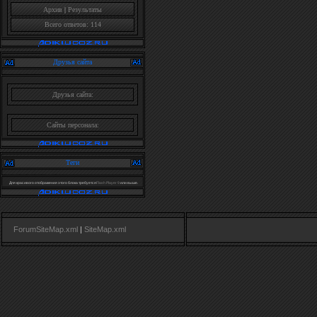
Архив
|
Результаты
Всего ответов: 114
Друзья сайта
Друзья сайта:
Сайты персонала:
Теги
Для красивого отображения этого блока требуется
Flash Player 9
или выше.
ForumSiteMap.xml
|
SiteMap.xml