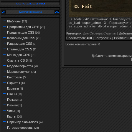
Категории раздела
Es Tools v.420 Установка: 1. Распакуйте
Шаблоны
[15]
es_load super_admin 3. Перезагруз
es_super_adminlist_db.txt и super_admin_
Программы для CS:S
[21]
Прицелы для CSS
[10]
Категория
:
Для Сервера Скрипты
|
Добавил
Просмотров
:
400
|
Загрузок
:
2
|
Рейтинг
:
0.0
Фонарики для CSS
[21]
Радары для CSS
Всего комментариев
:
0
[3]
Статьи для CS:S
[8]
Меню для CS:S
[31]
Добавлять комментарии мо
Скачать CS:S
[5]
Модели перчатак
[20]
Модели оружия
[70]
Выстрелы
[5]
Скрипты
[13]
Взрывы
[4]
Скины
[18]
Гильзы
[1]
Иконки
[1]
Читы
[11]
Карты
[20]
Спреи by clan Adidas
[24]
Готовые серверы
[25]