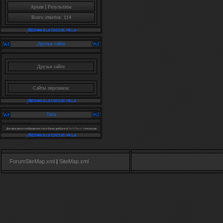
Архив
|
Результаты
Всего ответов: 114
Друзья сайта
Друзья сайта:
Сайты персонала:
Теги
Для красивого отображения этого блока требуется
Flash Player 9
или выше.
ForumSiteMap.xml
|
SiteMap.xml