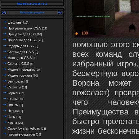
Категории раздела
Шаблоны
[15]
Программы для CS:S
[21]
Прицелы для CSS
[10]
Фонарики для CSS
[21]
помощью этого ск
Радары для CSS
[3]
всех команд сл
Статьи для CS:S
[8]
Меню для CS:S
[31]
избранный игрок
Скачать CS:S
[5]
Модели перчатак
[20]
бесмертную воро
Модели оружия
[70]
Ворона может 
Выстрелы
[5]
Скрипты
[13]
пожелает) превр
Взрывы
[4]
Скины
чего челове
[18]
Гильзы
[1]
Преимущества в
Иконки
[1]
Читы
[11]
быстро пролетат
Карты
[20]
жизни бесконечны
Спреи by clan Adidas
[24]
Готовые серверы
[25]