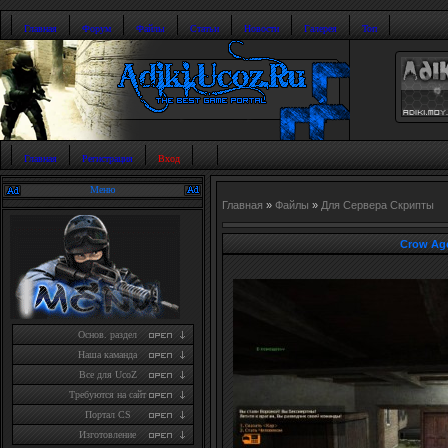
Главная
Форум
Файлы
Статьи
Новости
Галерея
Топ
Главная
Регистрация
Вход
Меню
Главная
»
Файлы
»
Для Сервера Скрипты
Crow Age
Основ. раздел
Наша каманда
Все для UcoZ
Требуются на сайт
Портал CS
Изготовление