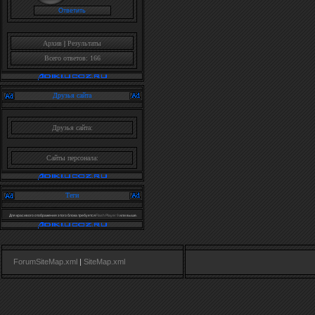
Архив
|
Результаты
Всего ответов: 166
Друзья сайта
Друзья сайта:
Сайты персонала:
Теги
Для красивого отображения этого блока требуется
Flash Player 9
или выше.
ForumSiteMap.xml
|
SiteMap.xml