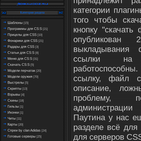
принадлежит р
категории плаги
Категории раздела
того чтобы ска
Шаблоны
[15]
кнопку "скачать
Программы для CS:S
[21]
Прицелы для CSS
[10]
опубликован 
Фонарики для CSS
[21]
выкладывания ф
Радары для CSS
[3]
Статьи для CS:S
[8]
ссылки на 
Меню для CS:S
[31]
Скачать CS:S
[5]
работоспособны.
Модели перчатак
[20]
ссылку, файл с
Модели оружия
[70]
Выстрелы
[5]
описание, лож
Скрипты
[13]
Взрывы
проблему, п
[4]
Скины
[18]
администрации
Гильзы
[1]
Иконки
[1]
Паутина у нас е
Читы
[11]
разделе всё для
Карты
[20]
Спреи by clan Adidas
[24]
для серверов CS
Готовые серверы
[25]