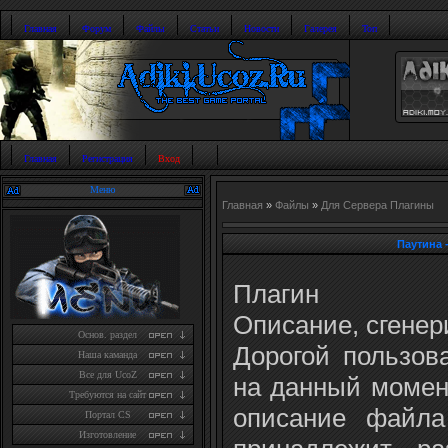
Главная
Форум
Файлы
Статьи
Новости
Галерея
Топ
Главная
Регистрация
Вход
Меню
Главная
»
Файлы
»
Для Сервера Плагины
Паутина 
Плагин
Описание, сгенер
Основ. раздел
Дорогой пользов
Наша каманда
Все для UcoZ
на данный момен
Требуются на сайт
описание файла
Портал CS
Изготовление