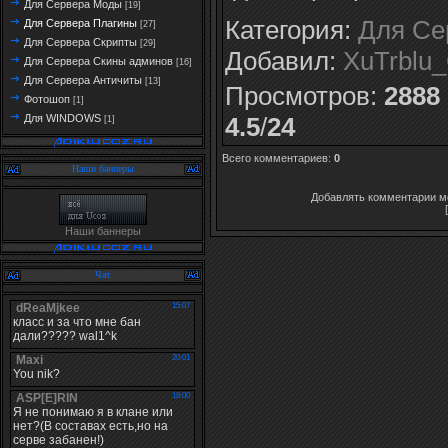
Для Сервера Моды
[19]
Категория
:
Для Се
Для Сервера Плагины
[27]
Для Сервера Скрипты
[29]
Добавил
:
XuTrblu
Для Сервера Скины админов
[16]
Для Сервера Античиты
[13]
Просмотров
:
2888
Фотошоп
[1]
4.5
/
24
Для WINDOWS
[1]
Всего комментариев
:
0
Наши баннеры
Добавлять комментарии мо
Наши баннеры
Чат