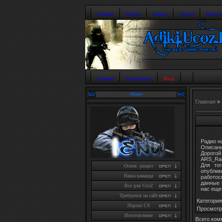
Главная
Форум
Файлы
Статьи
Новост
Главная
Регистрация
Вход
Меню
Главная
»
Радио на
Описани
Дорогой
ARS_Rad
Для то
Основ. раздел
опублик
Наша каманда
работос
данные 
Все для UcoZ
нас еще
Требуются на сайт
Категория
Портал CS
Просмотр
Изготовление
Всего ком