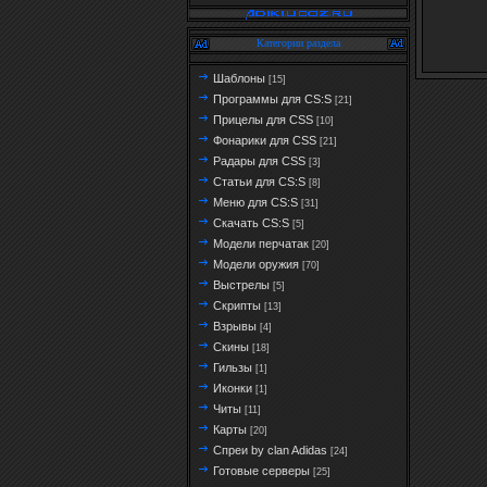
Категории раздела
Шаблоны
[15]
Программы для CS:S
[21]
Прицелы для CSS
[10]
Фонарики для CSS
[21]
Радары для CSS
[3]
Статьи для CS:S
[8]
Меню для CS:S
[31]
Скачать CS:S
[5]
Модели перчатак
[20]
Модели оружия
[70]
Выстрелы
[5]
Скрипты
[13]
Взрывы
[4]
Скины
[18]
Гильзы
[1]
Иконки
[1]
Читы
[11]
Карты
[20]
Спреи by clan Adidas
[24]
Готовые серверы
[25]