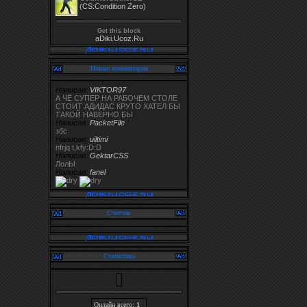
(CS:Condition Zero)
Get this block
aDiki.Ucoz.Ru
Новые комментарии
Написал:
VIKTOR97
А ЧЁ СУПЕР НА РАБОЧЕМ СТОЛЕ
СТОИТ АДИДАС КРУТО ХАТЕЛ БЫ
ТАКОЙ НАВЕРНО БЫ
Написал:
PacketFile
збс
Написал:
uiltimi
nfrjq t,kfy:D:D
Написал:
GektarCSS
ЛолЫ
Написал:
fanel
Счетчик
Статистика
Онлайн всего:
1