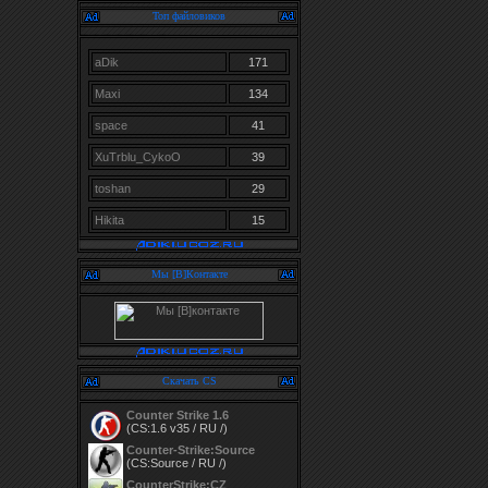
Топ файловиков
aDik
171
Maxi
134
space
41
XuTrblu_CykoO
39
toshan
29
Hikita
15
Мы [В]Контакте
Скачать CS
Counter Strike 1.6
(CS:1.6 v35 / RU /)
Counter-Strike:Source
(CS:Source / RU /)
CounterStrike:CZ