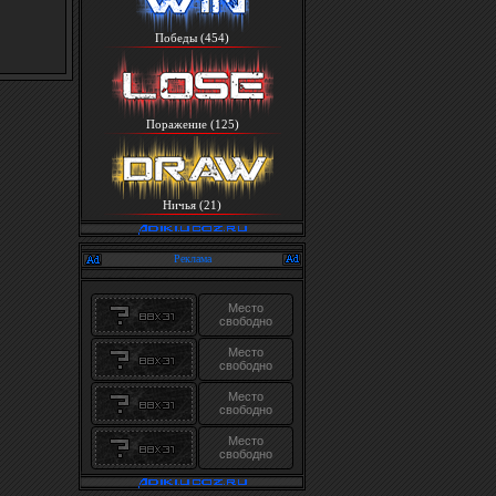
Победы (454)
Поражение (125)
Ничья (21)
Реклама
Место
свободно
Место
свободно
Место
свободно
Место
свободно