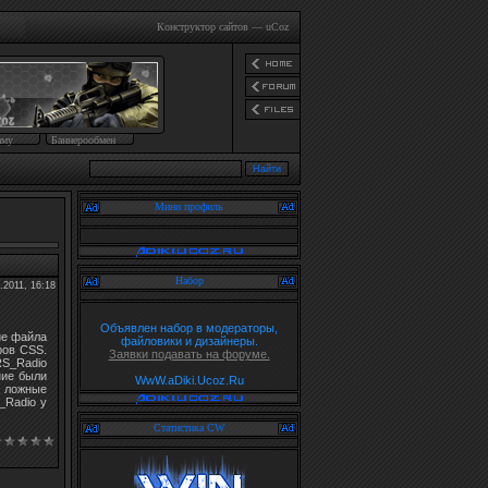
Конструктор сайтов
—
uCoz
аму
Баннерообмен
Мини профиль
Набор
.2011, 16:18
Объявлен набор в модераторы,
ие файла
файловики и дизайнеры.
ров CSS.
Заявки подавать на форуме.
S_Radio
ние были
WwW.aDiki.Ucoz.Ru
, ложные
_Radio у
Статистика CW