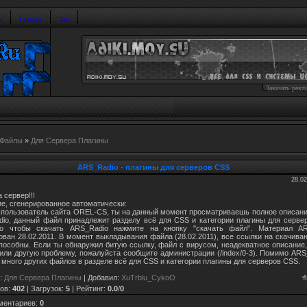
и
Галерея
Топ
Заказать рекл
Файлы
»
Для Сервера Плагины
ARS_Radio - плагины для серверов CSS
28.02
 сервер!!!
е, сгенерированное автоматически:
 пользователь сайта OREL-CS, ты на данный момент просматриваешь полное описан
io, данный файл принадлежит разделу всё для CSS и категории плагины для серве
го чтобы скачать ARS_Radio нажмите на кнопку "скачать файл". Материал AR
ован 28.02.2011. В момент выкладывания файла (28.02.2011), все ссылки на скачива
пособны. Если ты обнаружил битую ссылку, файл с вирусом, неадекватное описание
или другую проблему, пожалуйста сообщите администрации (/index/0-3). Помимо ARS
 много других файлов в разделе всё для CSS и категории плагины для серверов CSS.
:
Для Сервера Плагины
|
Добавил
:
XuTrblu_CykoO
ов
:
402
|
Загрузок
:
5
|
Рейтинг
:
0.0
/
0
ментариев
:
0