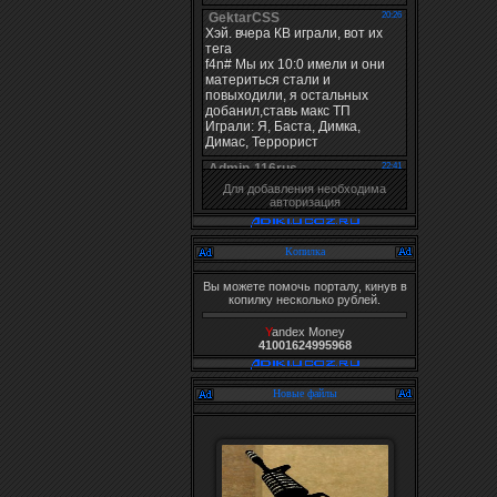
Для добавления необходима
авторизация
Копилка
Вы можете помочь порталу, кинув в
копилку несколько рублей.
Y
andex Money
41001624995968
Новые файлы