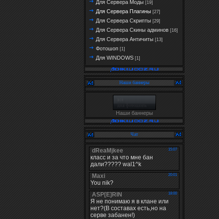
Для Сервера Моды
[19]
Для Сервера Плагины
[27]
Для Сервера Скрипты
[29]
Для Сервера Скины админов
[16]
Для Сервера Античиты
[13]
Фотошоп
[1]
Для WINDOWS
[1]
Наши баннеры
Наши баннеры
Чат