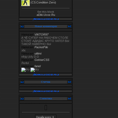
(CS:Condition Zero)
Get this block
aDiki.Ucoz.Ru
Новые комментарии
Написал:
VIKTOR97
А ЧЁ СУПЕР НА РАБОЧЕМ СТОЛЕ
СТОИТ АДИДАС КРУТО ХАТЕЛ БЫ
ТАКОЙ НАВЕРНО БЫ
Написал:
PacketFile
збс
Написал:
uiltimi
nfrjq t,kfy:D:D
Написал:
GektarCSS
ЛолЫ
Написал:
fanel
Счетчик
Статистика
Онлайн всего:
1