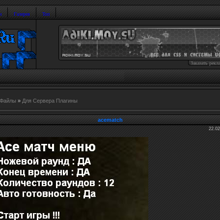
и
Галерея
Топ
Заказать рекл
Файлы
»
Для Сервера Плагины
acematch
22.02