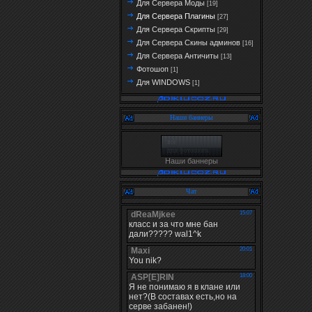
Для Сервера Моды
[19]
Для Сервера Плагины
[27]
Для Сервера Скрипты
[29]
Для Сервера Скины админов
[16]
Для Сервера Античиты
[13]
Фотошоп
[1]
Для WINDOWS
[1]
Наши баннеры
Наши баннеры
Чат