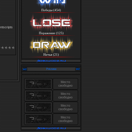
Победы (454)
tscripts
Поражение (125)
Ничья (21)
Реклама
Место
свободно
Место
свободно
Место
свободно
Место
свободно