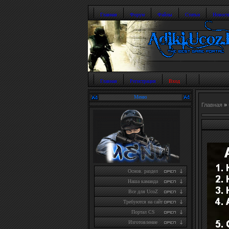
Главная
Форум
Файлы
Статьи
Новост
Главная
Регистрация
Вход
Меню
Главная
»
Основ. раздел
Наша каманда
Все для UcoZ
Требуются на сайт
Портал CS
Изготовление