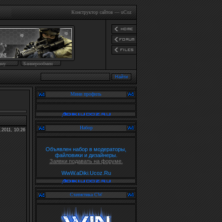
Конструктор сайтов
—
uCoz
аму
Баннерообмен
Мини профиль
Набор
.2011, 10:26
Объявлен набор в модераторы,
файловики и дизайнеры.
Заявки подавать на форуме.
WwW.aDiki.Ucoz.Ru
Статистика CW