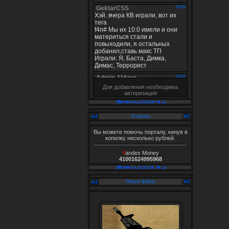
Для добавления необходима
авторизация
Копилка
Вы можете помочь порталу, кинув в
копилку несколько рублей.
Y
andex Money
41001624995968
Новые файлы