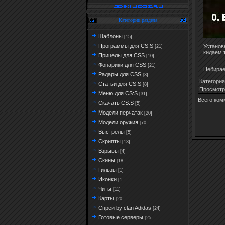
Категории раздела
Шаблоны
[15]
Программы для CS:S
Установ
[21]
кидаем 
Прицелы для CSS
[10]
Фонарики для CSS
[21]
Небирае
Радары для CSS
[3]
Категория
Статьи для CS:S
[8]
Просмотр
Меню для CS:S
[31]
Всего ком
Скачать CS:S
[5]
Модели перчатак
[20]
Модели оружия
[70]
Выстрелы
[5]
Скрипты
[13]
Взрывы
[4]
Скины
[18]
Гильзы
[1]
Иконки
[1]
Читы
[11]
Карты
[20]
Спреи by clan Adidas
[24]
Готовые серверы
[25]