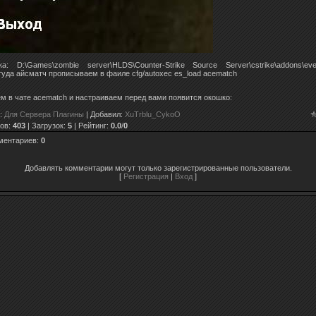
ка: D:\Games\zombie server\HLDS\Counter-Strike Source Server\cstrike\addons\even
туда айсматч прописываем в фаиле cfg/autoxec es_load acematch
м в чате acematch и настраиваем перед вами появится окошко:
:
Для Сервера Плагины
|
Добавил
:
XuTrblu_CykoO
ов
:
403
|
Загрузок
:
5
|
Рейтинг
:
0.0
/
0
ментариев
:
0
Добавлять комментарии могут только зарегистрированные пользователи.
[
Регистрация
|
Вход
]