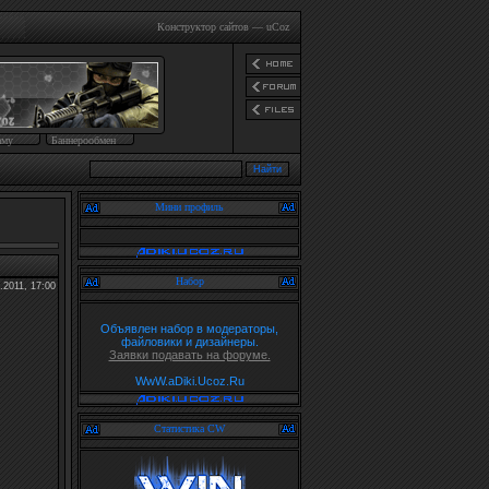
Конструктор сайтов
—
uCoz
аму
Баннерообмен
Мини профиль
Набор
.2011, 17:00
Объявлен набор в модераторы,
файловики и дизайнеры.
Заявки подавать на форуме.
WwW.aDiki.Ucoz.Ru
Статистика CW