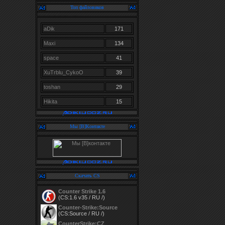
Топ файловиков
aDik
171
Maxi
134
space
41
XuTrblu_CykoO
39
toshan
29
Hikita
15
Мы [В]Контакте
Скачать CS
Counter Strike 1.6
(CS:1.6 v35 / RU /)
Counter-Strike:Source
(CS:Source / RU /)
CounterStrike:CZ