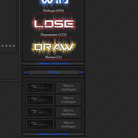
Победы (454)
Поражение (125)
Ничья (21)
Реклама
Место
свободно
Место
свободно
Место
свободно
Место
свободно