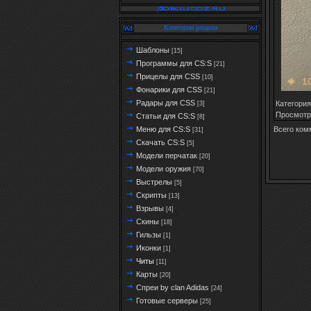
Категории раздела
Шаблоны
[15]
Программы для CS:S
[21]
Прицелы для CSS
[10]
Фонарики для CSS
[21]
Радары для CSS
Категория
[3]
Просмотр
Статьи для CS:S
[8]
Всего ком
Меню для CS:S
[31]
Скачать CS:S
[5]
Модели перчатак
[20]
Модели оружия
[70]
Выстрелы
[5]
Скрипты
[13]
Взрывы
[4]
Скины
[18]
Гильзы
[1]
Иконки
[1]
Читы
[11]
Карты
[20]
Спреи by clan Adidas
[24]
Готовые серверы
[25]