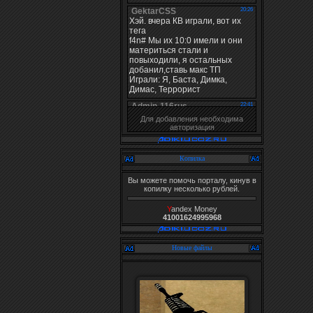
Для добавления необходима
авторизация
Копилка
Вы можете помочь порталу, кинув в
копилку несколько рублей.
Y
andex Money
41001624995968
Новые файлы