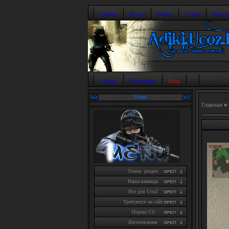
Главная
Форум
Файлы
Статьи
Новост
Главная
Регистрация
Вход
Меню
Главная
»
Основ. раздел
Наша каманда
Все для UcoZ
Требуются на сайт
Портал CS
Изготовление