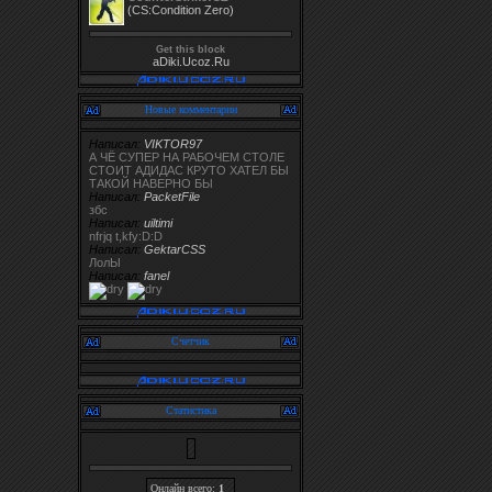
(CS:Condition Zero)
Get this block
aDiki.Ucoz.Ru
Новые комментарии
Написал:
VIKTOR97
А ЧЁ СУПЕР НА РАБОЧЕМ СТОЛЕ
СТОИТ АДИДАС КРУТО ХАТЕЛ БЫ
ТАКОЙ НАВЕРНО БЫ
Написал:
PacketFile
збс
Написал:
uiltimi
nfrjq t,kfy:D:D
Написал:
GektarCSS
ЛолЫ
Написал:
fanel
Счетчик
Статистика
Онлайн всего:
1