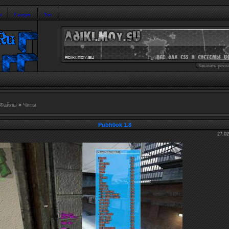
и
Галерея
Топ
Заказать рекл
Файлы
»
Читы
Pubh0ok 1.8
27.02