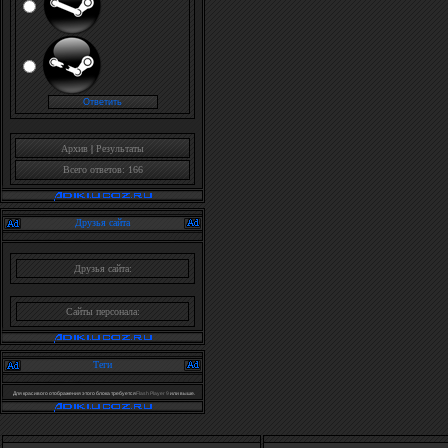
Архив
|
Результаты
Всего ответов: 166
Друзья сайта
Друзья сайта:
Сайты персонала:
Теги
Для красивого отображения этого блока требуется
Flash Player 9
или выше.