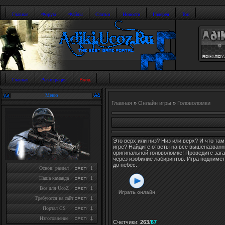
Главная
Форум
Файлы
Статьи
Новости
Галерея
Топ
Главная
Регистрация
Вход
Меню
Главная
»
Онлайн игры
»
Головоломки
Это верх или низ? Низ или верх? И что та
игре? Найдите ответы на все вышеназванн
оригинальной головоломке! Проведите зага
через изобилие лабиринтов. Игра подниме
до небес.
Основ. раздел
Наша каманда
Все для UcoZ
Играть онлайн
Требуются на сайт
Портал CS
Изготовление
Счетчики
:
263
/
67