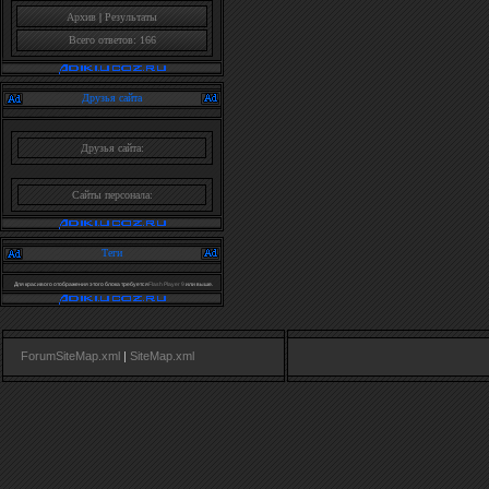
Архив
|
Результаты
Всего ответов: 166
Друзья сайта
Друзья сайта:
Сайты персонала:
Теги
Для красивого отображения этого блока требуется
Flash Player 9
или выше.
ForumSiteMap.xml
|
SiteMap.xml