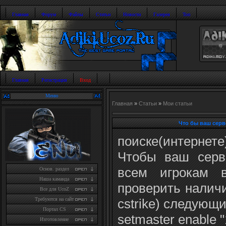
Главная
Форум
Файлы
Статьи
Новости
Галерея
Топ
Главная
Регистрация
Вход
Меню
Главная
»
Статьи
»
Мои статьи
Что бы ваш серв
поиске(интернете
Чтобы ваш серв
всем игрокам в
Основ. раздел
Наша каманда
проверить наличи
Все для UcoZ
cstrike) следующи
Требуются на сайт
Портал CS
setmaster enable "
Изготовление