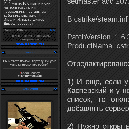
setmaster add 207
В cstrike/steam.in
PatchVersion=1.6.
Для добавления необходима
авторизация
ProductName=cstr
Копилка
Отредактировано
Вы можете помочь порталу, кинув в
копилку несколько рублей.
Y
andex Money
41001624995968
1) И еще, если у
Касперский и у н
Новые файлы
список, то отк
добавлять сервер
2) Нужно открыт