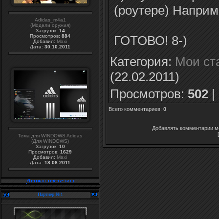
(роутере) Наприме
Adidas_m4a1
(Модели оружия)
Загрузок:
14
Просмотров:
884
ГОТОВО! 8-)
Добавил:
Maxi
Дата:
30.10.2011
Категория
:
Мои ст
(22.02.2011)
Просмотров
:
502
|
Всего комментариев
:
0
Добавлять комментарии мо
Тема для WINDOWS Adidas
(Для WINDOWS)
Загрузок:
10
Просмотров:
1629
Добавил:
Maxi
Дата:
18.08.2011
Партнер №1