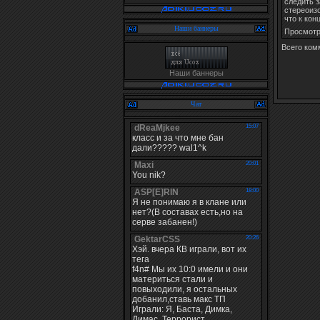
следить 
стереоизо
что к кон
Наши баннеры
Просмот
Всего ком
Наши баннеры
Чат