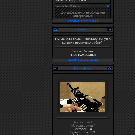
Для добавления необходима
авторизация
Копилка
Вы можете помочь порталу, кинув в
копилку несколько рублей.
Y
andex Money
41001624995968
Новые файлы
Adidas_m4a1
(Модели оружия)
Загрузок:
14
Просмотров:
882