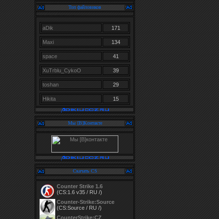
Топ файловиков
aDik
171
Maxi
134
space
41
XuTrblu_CykoO
39
toshan
29
Hikita
15
Мы [В]Контакте
Скачать CS
Counter Strike 1.6
(CS:1.6 v35 / RU /)
Counter-Strike:Source
(CS:Source / RU /)
CounterStrike:CZ