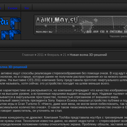
и
Галерея
Топ
Заказать рекл
Главная
»
2011
»
Февраль
»
21
» Новая волна 3D-решений
олна 3D-решений
 активно ищут способы реализации стереоизображения без помощи очков. В ход идут 
нологии, но и старые, которые ранее не получили распространения из-за низкого каче
цены. На выставке CES 2011 компания Sony представила прототип «виртуального шле
кли называть, хотя сейчас это устройство походит на шлем меньше всего.
е характеристики не раскрываются, но компания утверждает что качество изображени
я на высшем уровне, а встроенные наушники выдают мощный звук. Надевая «шлем» на
азывается в виртуальном пространстве, полностью отрезанном от внешнего мира.
ельный заместитель президента Sony Хироси Ёсиока показал устройство публике и по
том игры в Gran Turismo 5: «Никто, даже моя жена, не могли меня побеспокоить, так ч
аксимальное количество очков». О каком таком «максимальном количестве очков» в 
 говорит заместитель, он уточнять не стал.
енем конкуренты не дремлют. Компания Toshiba представила ноутбук с трехмерным э
 не нужны очки. Технология известна давно, но имеет недостаток — стереоэффект во
 определенном положении головы относительно экрана. Проблему обошли, заставив 