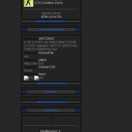
(CS:Condition Zero)
Get this block
aDiki.Ucoz.Ru
Новые комментарии
Написал:
VIKTOR97
А ЧЁ СУПЕР НА РАБОЧЕМ СТОЛЕ
СТОИТ АДИДАС КРУТО ХАТЕЛ БЫ
ТАКОЙ НАВЕРНО БЫ
Написал:
PacketFile
збс
Написал:
uiltimi
nfrjq t,kfy:D:D
Написал:
GektarCSS
ЛолЫ
Написал:
fanel
Счетчик
Статистика
Онлайн всего:
1