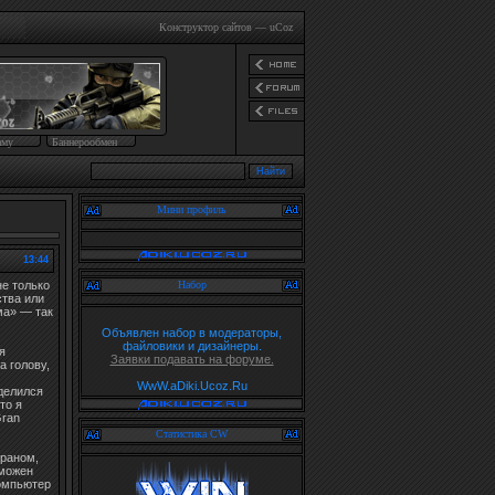
Конструктор сайтов
—
uCoz
аму
Баннерообмен
Мини профиль
13:44
не только
Набор
ства или
ма» — так
Объявлен набор в модераторы,
файловики и дизайнеры.
я
Заявки подавать на форуме.
 голову,
WwW.aDiki.Ucoz.Ru
делился
то я
Gran
Статистика CW
краном,
зможен
компьютер