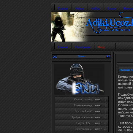
Главная
Форум
Файлы
Статьи
Новост
Главная
Регистрация
Вход
Меню
Новая в
Компании
новые тех
высокой 
его привы
Подробны
находитс
Основ. раздел
игрок ок
Исполнит
Наша каманда
своим опы
Все для UcoZ
набрал м
Turismo 5
Требуются на сайт
Тем врем
Портал CS
которому
Изготовление
лишь при