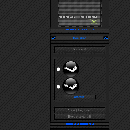
Наш опрос
У вас что?
Архив
|
Результаты
Всего ответов: 166