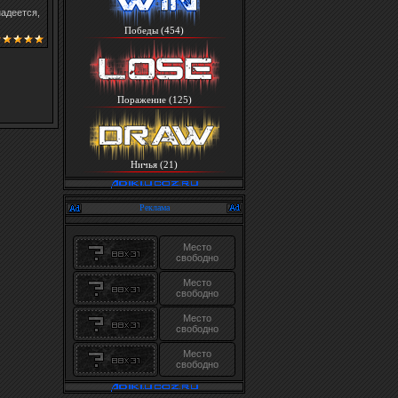
надеется,
Победы (454)
Поражение (125)
Ничья (21)
Реклама
Место
свободно
Место
свободно
Место
свободно
Место
свободно