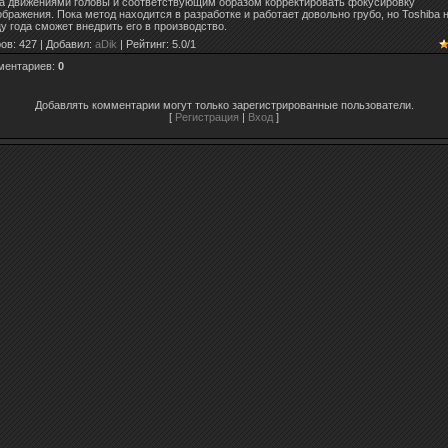
за движениями головы и соответствующим образом корректировать фокусировку
бражения. Пока метод находится в разработке и работает довольно грубо, но Toshiba 
цу года сможет внедрить его в производство.
ров
: 427 |
Добавил
:
aDik
|
Рейтинг
:
5.0
/
1
ментариев
:
0
Добавлять комментарии могут только зарегистрированные пользователи.
[
Регистрация
|
Вход
]