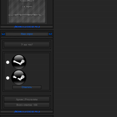
Наш опрос
У вас что?
Архив
|
Результаты
Всего ответов: 166