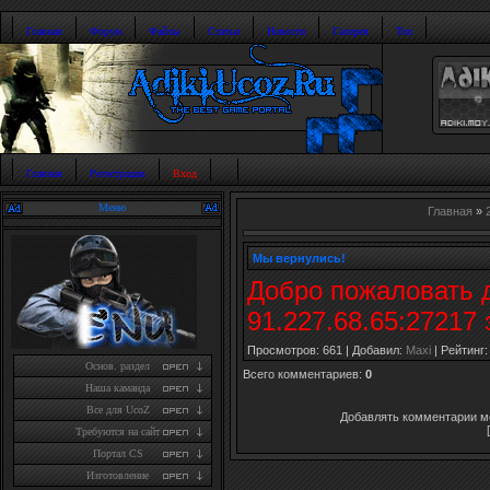
Главная
Форум
Файлы
Статьи
Новости
Галерея
Топ
Главная
Регистрация
Вход
Меню
Главная
»
Мы вернулись!
Добро пожаловать 
91.227.68.65:27217 
Просмотров
: 661 |
Добавил
:
Maxi
|
Рейтинг
Основ. раздел
Всего комментариев
:
0
Наша каманда
Все для UcoZ
Добавлять комментарии мо
Требуются на сайт
Портал CS
Изготовление