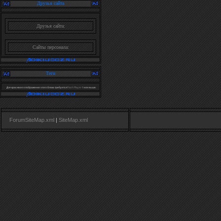
Друзья сайта
Друзья сайта:
Сайты персонала:
Теги
Для красивого отображения этого блока требуется
Flash Player 9
или выше.
ForumSiteMap.xml
|
SiteMap.xml