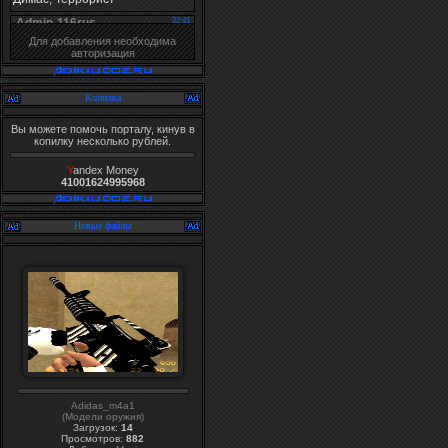
Для добавления необходима
авторизация
Копилка
Вы можете помочь порталу, кинув в
копилку несколько рублей.
Y
andex Money
41001624995968
Новые файлы
Adidas_m4a1
(Модели оружия)
Загрузок:
14
Просмотров:
882