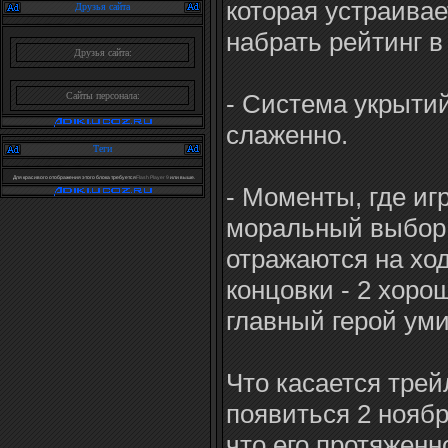
которая устраивае
Друзья сайта
набрать рейтинг в 
Друзья сайта:
- Система укрытий
Сайты персонала:
слаженно.
Теги
Для красивого отображения этого блока требуется
Flash Player 9
или выше.
- Моменты, где иг
моральный выбор 
отражаются на ход
концовки - 2 хоро
главный герой ум
Что касается трей
появиться 2 ноябр
что его протяженн