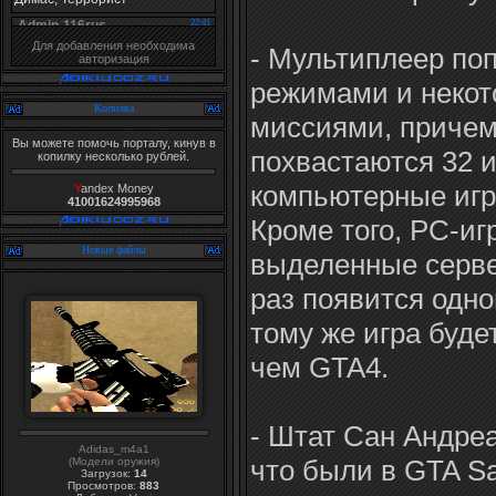
Для добавления необходима
- Мультиплеер по
авторизация
режимами и неко
Копилка
миссиями, причем
Вы можете помочь порталу, кинув в
похвастаются 32 и
копилку несколько рублей.
компьютерные игро
Y
andex Money
41001624995968
Кроме того, PC-и
Новые файлы
выделенные серве
раз появится одно
тому же игра буд
чем GTA4.
- Штат Сан Андреа
Adidas_m4a1
что были в GTA Sa
(Модели оружия)
Загрузок:
14
Просмотров:
883