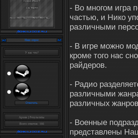
- Во многом игра 
частью, и Нико уп
различными перс
Наш опрос
- В игре можно м
кроме того нас сн
У вас что?
райдеров.
- Радио разделяет
различными жанра
различных жанров,
Архив
|
Результаты
- Военные подраз
Всего ответов: 166
представлены Нац