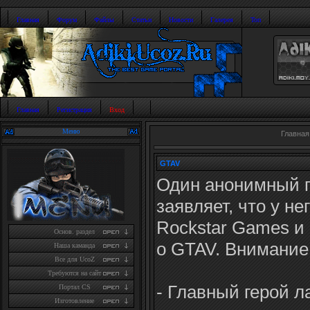
Главная
Форум
Файлы
Статьи
Новости
Галерея
Топ
Главная
Регистрация
Вход
Меню
Главная
GTAV
Один анонимный п
заявляет, что у не
Rockstar Games и 
Основ. раздел
о GTAV. Внимание
Наша каманда
Все для UcoZ
Требуются на сайт
- Главный герой 
Портал CS
Изготовление