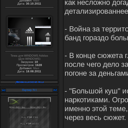
как несложно дога
Добавил:
Maxi
Дата:
30.10.2011
детализированнее
- Война за террит
банд гораздо бол
- В конце сюжета 
Тема для WINDOWS Adidas
(Для WINDOWS)
после чего дело з
Загрузок:
10
Просмотров:
1628
Добавил:
Maxi
погоне за деньгам
Дата:
18.08.2011
- "Большой куш" и
Партнер №1
наркотиками. Огр
именно этой теме,
через весь сюжет.