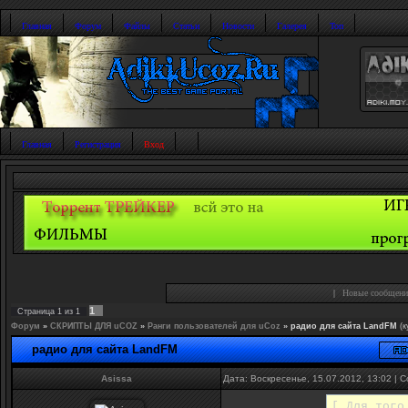
Главная
Форум
Файлы
Статьи
Новости
Галерея
Топ
Главная
Регистрация
Вход
|
Новые сообщени
1
Страница
1
из
1
Форум
»
СКРИПТЫ ДЛЯ uCOZ
»
Ранги пользователей для uCoz
»
радио для сайта LandFM
(к
радио для сайта LandFM
Asissa
Дата: Воскресенье, 15.07.2012, 13:02 |
[ Для того