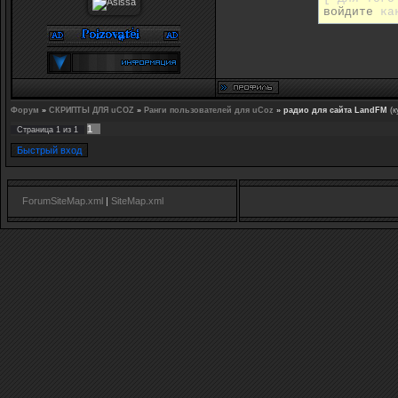
войдите
как
Форум
»
СКРИПТЫ ДЛЯ uCOZ
»
Ранги пользователей для uCoz
»
радио для сайта LandFM
(к
1
Страница
1
из
1
ForumSiteMap.xml
|
SiteMap.xml