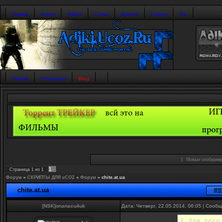
Главная
Форум
Файлы
Статьи
Новости
Галерея
Топ
Главная
Регистрация
Вход
|
Новые сообщени
1
Страница
1
из
1
Форум
»
СКРИПТЫ ДЛЯ uCOZ
»
Форум
»
chite.at.ua
chite.at.ua
[NSK]onanacu4uk
Дата: Четверг, 22.05.2014, 06:05 | Сооб
[ Для того