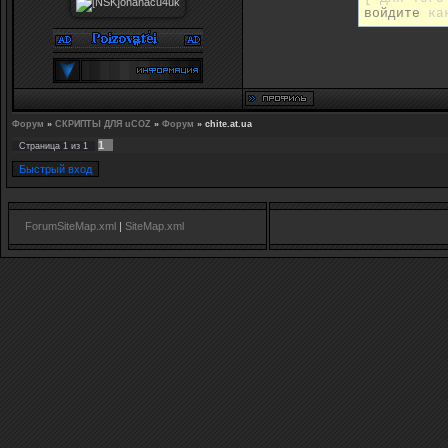
войдите
как
Форум
»
СКРИПТЫ ДЛЯ uCOZ
»
Форум
»
chite.at.ua
1
Страница
1
из
1
ForumSiteMap.xml
|
SiteMap.xml