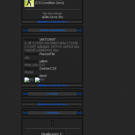
(CS:Condition Zero)
Get this block
aDiki.Ucoz.Ru
Новые комментарии
Написал:
VIKTOR97
А ЧЁ СУПЕР НА РАБОЧЕМ СТОЛЕ
СТОИТ АДИДАС КРУТО ХАТЕЛ БЫ
ТАКОЙ НАВЕРНО БЫ
Написал:
PacketFile
збс
Написал:
uiltimi
nfrjq t,kfy:D:D
Написал:
GektarCSS
ЛолЫ
Написал:
fanel
Счетчик
Статистика
Онлайн всего:
1