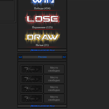
Победы (454)
Поражение (125)
Ничья (21)
Реклама
Место
свободно
Место
свободно
Место
свободно
Место
свободно