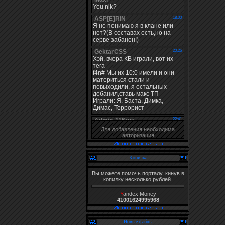
Для добавления необходима
авторизация
Копилка
Вы можете помочь порталу, кинув в
копилку несколько рублей.
Y
andex Money
41001624995968
Новые файлы