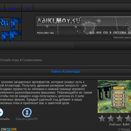
и
Галерея
Топ
Заказать рекл
Онлайн игры
»
Головоломки
Тайны Атлантиды
осколки загадочных артефактов, которые укажут путь к
ой Атлантиде. Получить древние реликвии непросто - для
бходимо провести их обломки к нижней границе игрового
полненного разнообразными фишками. Перемещайте их таким
чтобы после каждого хода получалась цепочка из 3 (или
динаковых фишек. Каждый удачный ход добавит в вашу
ризовые очки и приблизит вас к заветной цели.
онлайн
Скачать для
PC
Рейтинг
:
0.0
/
0
:
236
/
11
/
109
« Назад