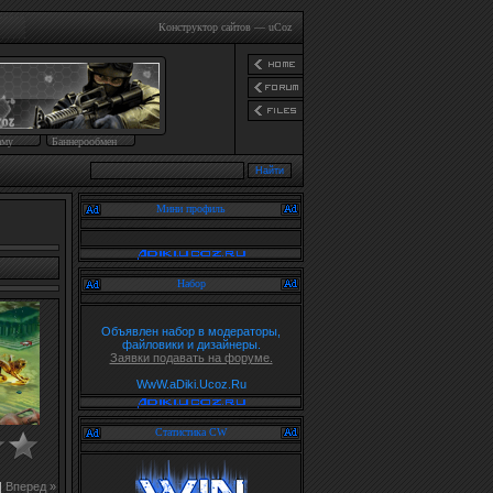
Конструктор сайтов
—
uCoz
аму
Баннерообмен
Мини профиль
Набор
Объявлен набор в модераторы,
файловики и дизайнеры.
Заявки подавать на форуме.
WwW.aDiki.Ucoz.Ru
Статистика CW
|
Вперед »