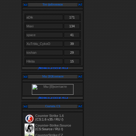
Топ файловиков
aDik
171
Maxi
134
space
41
XuTrblu_CykoO
39
toshan
29
Hikita
15
Мы [В]Контакте
Скачать CS
Counter Strike 1.6
(CS:1.6 v35 / RU /)
Counter-Strike:Source
(CS:Source / RU /)
CounterStrike:CZ