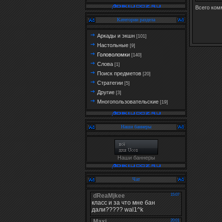
Всего ком
Категории раздела
Аркады и экшн
[101]
Настольные
[9]
Головоломки
[140]
Слова
[1]
Поиск предметов
[20]
Стратегии
[5]
Другие
[3]
Многопользовательские
[19]
Наши баннеры
Наши баннеры
Чат