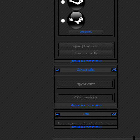
Архив
|
Результаты
Всего ответов: 166
Друзья сайта
Друзья сайта:
Сайты персонала:
Теги
Для красивого отображения этого блока требуется
Flash Player 9
или выше.