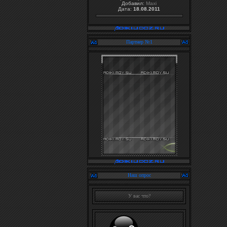
Добавил:
Maxi
Дата:
18.08.2011
Партнер №1
Наш опрос
У вас что?