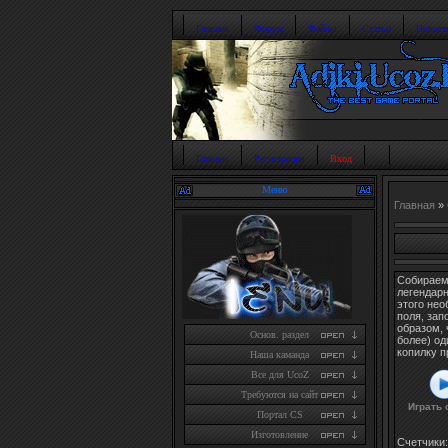
Главная
Форум
Файлы
Статьи
Новост
Главная
Регистрация
Вход
Меню
Главная
»
Собираем 
легендарн
этого нео
поля, за
образом, 
Основ. раздел
более) о
копилку п
Наша каманда
Все для UcoZ
Требуются на сайт
Играть 
Портал CS
Изготовление
Счетчики