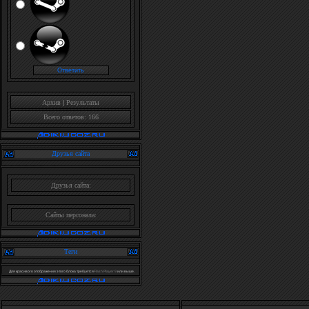
Архив
|
Результаты
Всего ответов: 166
Друзья сайта
Друзья сайта:
Сайты персонала:
Теги
Для красивого отображения этого блока требуется
Flash Player 9
или выше.