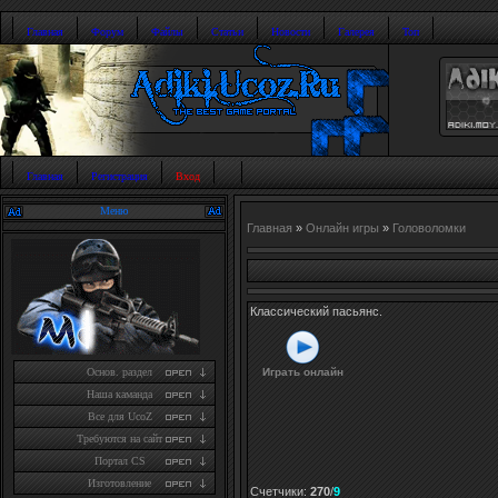
Главная
Форум
Файлы
Статьи
Новости
Галерея
Топ
Главная
Регистрация
Вход
Меню
Главная
»
Онлайн игры
»
Головоломки
Классический пасьянс.
Играть онлайн
Основ. раздел
Наша каманда
Все для UcoZ
Требуются на сайт
Портал CS
Изготовление
Счетчики
:
270
/
9