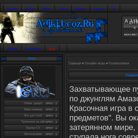
Главная
Форум
Файлы
Статьи
Новости
Галерея
Топ
Главная
Регистрация
Вход
Меню
Главная
»
Онлайн игры
»
Головоломки
Секрет
Захватывающее п
по джунглям Амаз
Основ. раздел
Красочная игра в 
Наша каманда
предметов". Вы ок
Все для UcoZ
Требуются на сайт
затерянном мире, 
Портал CS
ступала нога совр
Изготовление