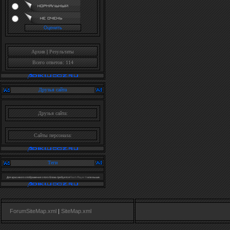
Архив
|
Результаты
Всего ответов: 114
Друзья сайта
Друзья сайта:
Сайты персонала:
Теги
Для красивого отображения этого блока требуется
Flash Player 9
или выше.
ForumSiteMap.xml
|
SiteMap.xml