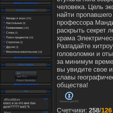
человека. Цель эк
Категории раздела
найти пропавшего
Аркады и экшн
[101]
профессора Манд
Настольные
[9]
Головоломки
раскрыть секрет л
[140]
Слова
[1]
храма Электричес
Поиск предметов
[20]
Стратегии
[5]
Разгадайте хитро
Другие
[3]
головоломки и от
Многопользовательские
[19]
за минимум времен
Наши баннеры
вы увидите свое и
славы географиче
Наши баннеры
общества!
Чат
Скачать для
PC
Счетчики
:
258
/
126