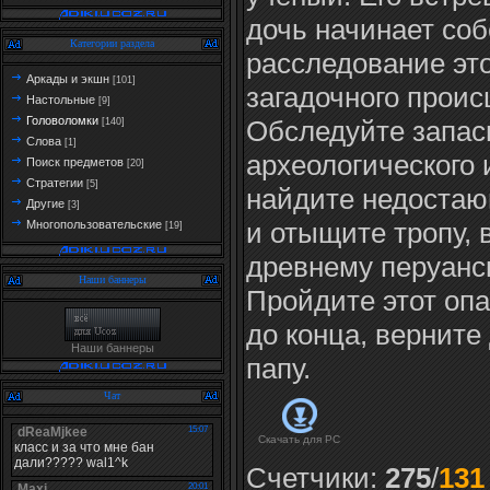
дочь начинает со
Категории раздела
расследование это
Аркады и экшн
[101]
загадочного проис
Настольные
[9]
Головоломки
Обследуйте запас
[140]
Слова
[1]
археологического 
Поиск предметов
[20]
Стратегии
[5]
найдите недостаю
Другие
[3]
и отыщите тропу, 
Многопользовательские
[19]
древнему перуанск
Наши баннеры
Пройдите этот оп
до конца, верните
Наши баннеры
папу.
Чат
Скачать для
PC
Счетчики
:
275
/
131