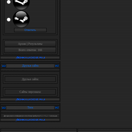
Архив
|
Результаты
Всего ответов: 166
Друзья сайта
Друзья сайта:
Сайты персонала:
Теги
Для красивого отображения этого блока требуется
Flash Player 9
или выше.