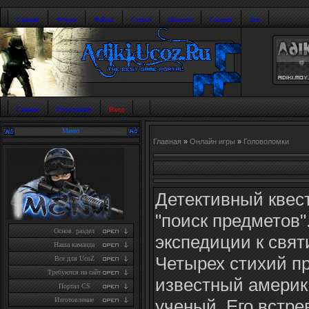
Главная
Форум
Файлы
Статьи
Новости
Галерея
Топ
Главная
Регистрация
Вход
Меню
Главная
»
Онлайн игры
»
Головоломки
Детективный квест
"поиск предметов"
Основ. раздел
экспедиции к свя
Наша каманда
Четырех стихий п
Все для UcoZ
Требуются на сайт
известный америк
Портал CS
ученый. Его встр
Изготовление