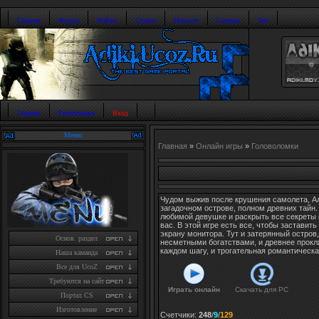
Главная
Форум
Файлы
Статьи
Новости
Галерея
Топ
Главная
Регистрация
Вход
Меню
Главная
»
Онлайн игры
»
Головоломки
Чудом выжив после крушения самолета, А
загадочном острове, полном древних тайн.
любимой девушке и раскрыть все секреты о
вас. В этой игре есть все, чтобы заставить
экрану монитора. Тут и затерянный остров,
Основ. раздел
несметными богатствами, и древнее прокля
каждом шагу, и трогательная романтическа
Наша каманда
Все для UcoZ
Требуются на сайт
Играть онлайн
Скачать для
PC
Портал CS
Изготовление
Счетчики
:
248
/
9
/
129