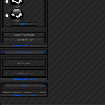
Архив
|
Результаты
Всего ответов: 166
Друзья сайта
Друзья сайта:
Сайты персонала:
Теги
Для красивого отображения этого блока требуется
Flash Player 9
или выше.