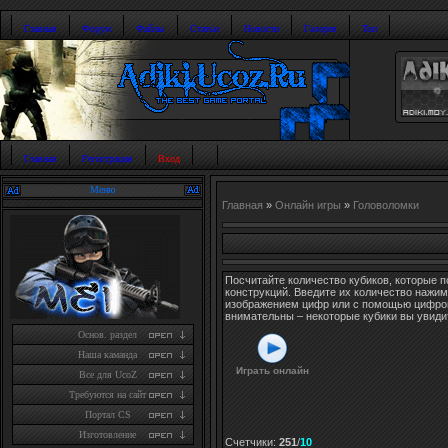
Главная
Форум
Файлы
Статьи
Новости
Галерея
Топ
Главная
Регистрация
Вход
Меню
Главная
»
Онлайн игры
»
Головоломки
Посчитайте количество кубиков, которые п
конструкций. Введите их количество нажим
изображением цифр или с помощью цифров
внимательны – некоторые кубики вы увидит
Основ. раздел
Наша каманда
Играть онлайн
Все для UcoZ
Требуются на сайт
Портал CS
Изготовление
Счетчики
:
251
/
10