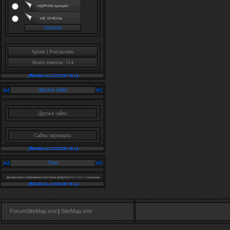
Архив
|
Результаты
Всего ответов: 114
Друзья сайта
Друзья сайта:
Сайты персонала:
Теги
Для красивого отображения этого блока требуется
Flash Player 9
или выше.
ForumSiteMap.xml
|
SiteMap.xml