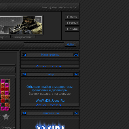
Конструктор сайтов
—
uCoz
аму
Баннерообмен
Мини профиль
Набор
Объявлен набор в модераторы,
файловики и дизайнеры.
Заявки подавать на форуме.
WwW.aDiki.Ucoz.Ru
Статистика CW
|
Вперед »