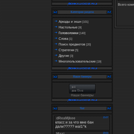
Всего ком
Категории раздела
Аркады и экшн
[101]
Настольные
[9]
Головоломки
[140]
Слова
[1]
Поиск предметов
[20]
Стратегии
[5]
Другие
[3]
Многопользовательские
[19]
Наши баннеры
Наши баннеры
Чат