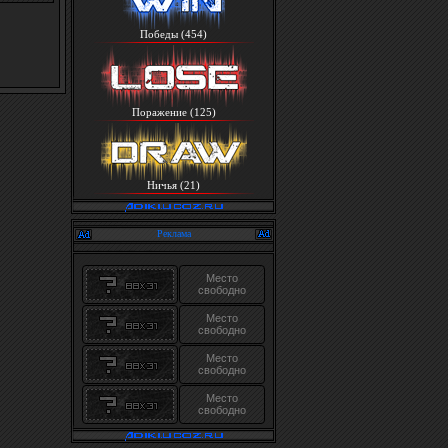
Победы (454)
Поражение (125)
Ничья (21)
Реклама
Место
свободно
Место
свободно
Место
свободно
Место
свободно