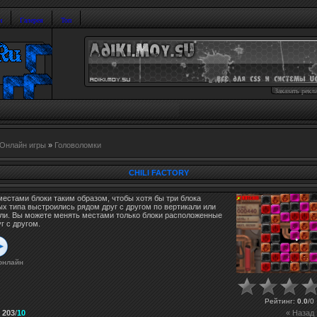
и
Галерея
Топ
Заказать рекл
Онлайн игры
»
Головоломки
CHILI FACTORY
естами блоки таким образом, чтобы хотя бы три блока
х типа выстроились рядом друг с другом по вертикали или
али. Вы можете менять местами только блоки расположенные
г с другом.
онлайн
Рейтинг
:
0.0
/
0
:
203
/
10
« Назад