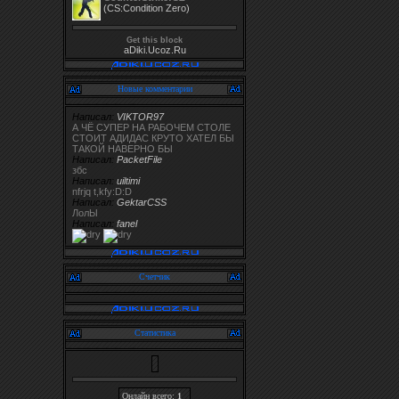
(CS:Condition Zero)
Get this block
aDiki.Ucoz.Ru
Новые комментарии
Написал:
VIKTOR97
А ЧЁ СУПЕР НА РАБОЧЕМ СТОЛЕ
СТОИТ АДИДАС КРУТО ХАТЕЛ БЫ
ТАКОЙ НАВЕРНО БЫ
Написал:
PacketFile
збс
Написал:
uiltimi
nfrjq t,kfy:D:D
Написал:
GektarCSS
ЛолЫ
Написал:
fanel
Счетчик
Статистика
Онлайн всего:
1