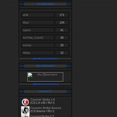
Топ файловиков
aDik
171
Maxi
134
space
41
XuTrblu_CykoO
39
toshan
29
Hikita
15
Мы [В]Контакте
Скачать CS
Counter Strike 1.6
(CS:1.6 v35 / RU /)
Counter-Strike:Source
(CS:Source / RU /)
CounterStrike:CZ