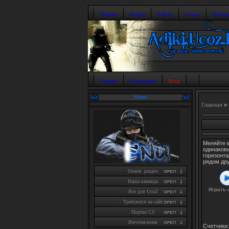
Главная
Форум
Файлы
Статьи
Новост
Главная
Регистрация
Вход
Меню
Главная
»
Меняйте м
одинаковы
горизонт
рядом дру
Основ. раздел
Наша каманда
Играть 
Все для UcoZ
Требуются на сайт
Портал CS
Изготовление
Счетчики