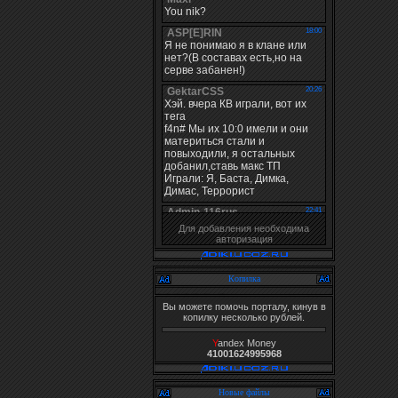
Для добавления необходима
авторизация
Копилка
Вы можете помочь порталу, кинув в
копилку несколько рублей.
Y
andex Money
41001624995968
Новые файлы