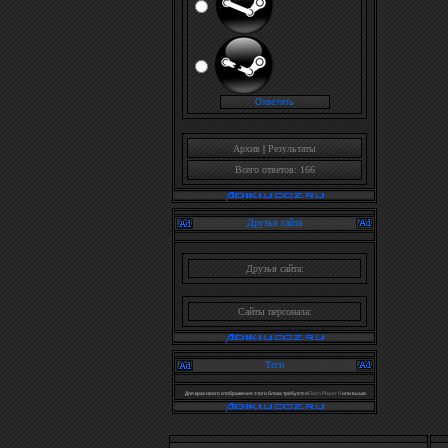
Архив
|
Результаты
Всего ответов: 166
Друзья сайта
Друзья сайта:
Сайты персонала:
Теги
Для красивого отображения этого блока требуется
Flash Player 9
или выше.