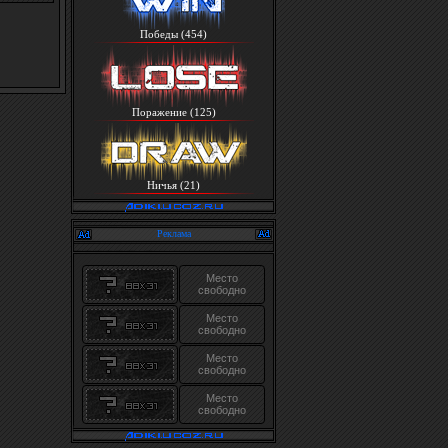
Победы (454)
Поражение (125)
Ничья (21)
Реклама
Место
свободно
Место
свободно
Место
свободно
Место
свободно