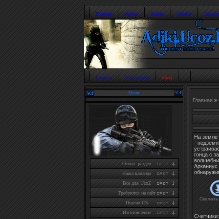
Главная
Форум
Файлы
Статьи
Новост
Главная
Регистрация
Вход
Меню
Главная
»
На земле 
- подземн
устраива
гонца с 
волшебни
Основ. раздел
Арканиус 
обнаружив
Наша каманда
Все для UcoZ
Требуются на сайт
Скачать
Портал CS
Изготовление
Счетчики