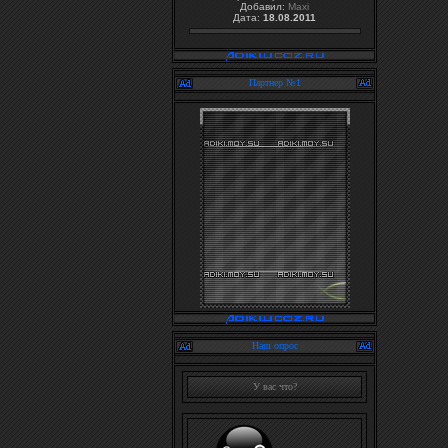
Добавил:
Maxi
Дата:
18.08.2011
Партнер №1
Наш опрос
У вас что?