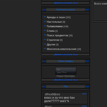
Всего ком
Категории раздела
Аркады и экшн
[101]
Настольные
[9]
Головоломки
[140]
Слова
[1]
Поиск предметов
[20]
Стратегии
[5]
Другие
[3]
Многопользовательские
[19]
Наши баннеры
Наши баннеры
Чат