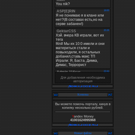
Для добавления необходима
авторизация
Копилка
Вы можете помочь порталу, кинув в
копилку несколько рублей.
Y
andex Money
41001624995968
Новые файлы