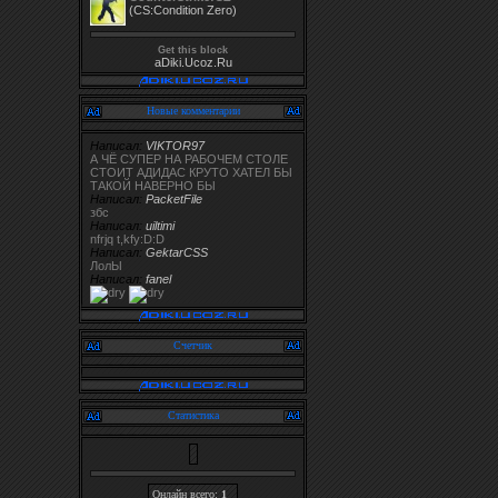
(CS:Condition Zero)
Get this block
aDiki.Ucoz.Ru
Новые комментарии
Написал:
VIKTOR97
А ЧЁ СУПЕР НА РАБОЧЕМ СТОЛЕ
СТОИТ АДИДАС КРУТО ХАТЕЛ БЫ
ТАКОЙ НАВЕРНО БЫ
Написал:
PacketFile
збс
Написал:
uiltimi
nfrjq t,kfy:D:D
Написал:
GektarCSS
ЛолЫ
Написал:
fanel
Счетчик
Статистика
Онлайн всего:
1