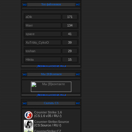
Топ файловиков
aDik
171
Maxi
134
space
41
XuTrblu_CykoO
39
toshan
29
Hikita
15
Мы [В]Контакте
Скачать CS
Counter Strike 1.6
(CS:1.6 v35 / RU /)
Counter-Strike:Source
(CS:Source / RU /)
CounterStrike:CZ