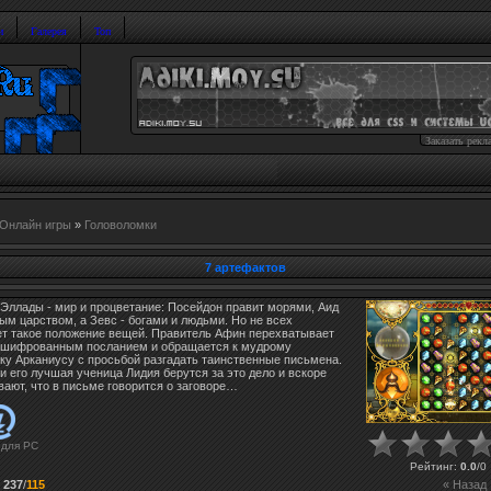
и
Галерея
Топ
Заказать рекл
Онлайн игры
»
Головоломки
7 артефактов
Эллады - мир и процветание: Посейдон правит морями, Аид
ым царством, а Зевс - богами и людьми. Но не всех
ет такое положение вещей. Правитель Афин перехватывает
зашифрованным посланием и обращается к мудрому
ку Арканиусу с просьбой разгадать таинственные письмена.
и его лучшая ученица Лидия берутся за это дело и вскоре
ают, что в письме говорится о заговоре…
 для
PC
Рейтинг
:
0.0
/
0
:
237
/
115
« Назад