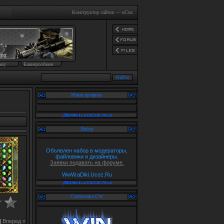
Конструктор сайтов
—
uCoz
аму
Баннерообмен
Мини профиль
Набор
Объявлен набор в модераторы,
файловики и дизайнеры.
Заявки подавать на форуме.
WwW.aDiki.Ucoz.Ru
Статистика CW
|
Вперед »